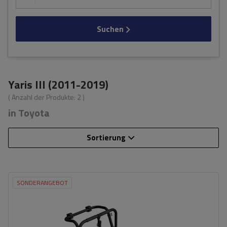
Suchen
Yaris III (2011-2019)
( Anzahl der Produkte:
2
)
in Toyota
Sortierung
SONDERANGEBOT
Fassungsvermögen: Fahrräder:
3
Nutzlast der Haltebügel:
45 kg
universelles Montagesystem
kompatibel mit allen Karosseriearten