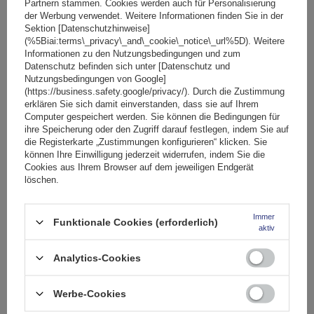
Partnern stammen. Cookies werden auch für Personalisierung
der Werbung verwendet. Weitere Informationen finden Sie in der
SONDERANGEBOT
Sektion [Datenschutzhinweise]
Fassungsvermögen: Fahrräder:
2
(%5Biai:terms\_privacy\_and\_cookie\_notice\_url%5D). Weitere
Maximales Fahrradgewicht:
22,5 kg
Informationen zu den Nutzungsbedingungen und zum
Datenschutz befinden sich unter [Datenschutz und
Nutzlast der Haltebügel:
45 kg
Nutzungsbedingungen von Google]
kompatibel mit Elektrofahrrädern
Aluminiumkonstruktion
(https://business.safety.google/privacy/). Durch die Zustimmung
erklären Sie sich damit einverstanden, dass sie auf Ihrem
Computer gespeichert werden. Sie können die Bedingungen für
ihre Speicherung oder den Zugriff darauf festlegen, indem Sie auf
die Registerkarte „Zustimmungen konfigurieren“ klicken. Sie
können Ihre Einwilligung jederzeit widerrufen, indem Sie die
Cookies aus Ihrem Browser auf dem jeweiligen Endgerät
löschen.
Immer
Funktionale Cookies (erforderlich)
aktiv
Peruzzo Firenze 2 E-Bike – Heckklappen-Fahrradträger
Analytics-Cookies
Werbe-Cookies
174,99 €
inkl. MwSt