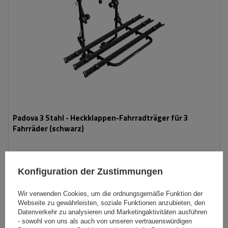
Padova 3 Stahl - Heckklappen-Fahrradträger für 3
Fahrräder (schwarz)
139,99 €
inkl. MwSt
Konfiguration der Zustimmungen
Niedrigster Preis in 30 Tagen vor Rabatt:
166,99 €
-16%
Große Menge verfügbar
Wir versenden schon am
11. August
Wir verwenden Cookies, um die ordnungsgemäße Funktion der
Webseite zu gewährleisten, soziale Funktionen anzubieten, den
In den
Datenverkehr zu analysieren und Marketingaktivitäten ausführen
Warenkorb
- sowohl von uns als auch von unseren vertrauenswürdigen