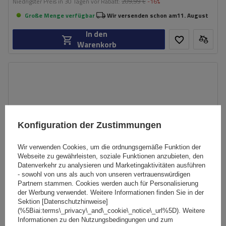
Niedrigster Preis in 30 Tagen vor Rabatt:
209,99 €
-16%
Große Menge verfügbar
Wir versenden schon am
11. August
In den
Warenkorb
Konfiguration der Zustimmungen
Wir verwenden Cookies, um die ordnungsgemäße Funktion der
Webseite zu gewährleisten, soziale Funktionen anzubieten, den
Datenverkehr zu analysieren und Marketingaktivitäten ausführen
- sowohl von uns als auch von unseren vertrauenswürdigen
Partnern stammen. Cookies werden auch für Personalisierung
der Werbung verwendet. Weitere Informationen finden Sie in der
Sektion [Datenschutzhinweise]
(%5Biai:terms\_privacy\_and\_cookie\_notice\_url%5D). Weitere
Informationen zu den Nutzungsbedingungen und zum