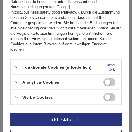
Datenschutz befinden sich unter [Datenschutz und
Mont Blanc AMC 5002-A49 Aluminium-Dachgepäckträger
Nutzungsbedingungen von Google]
(https://business.safety.google/privacy/). Durch die Zustimmung
erklären Sie sich damit einverstanden, dass sie auf Ihrem
Computer gespeichert werden. Sie können die Bedingungen für
184,29 €
inkl. MwSt
ihre Speicherung oder den Zugriff darauf festlegen, indem Sie auf
die Registerkarte „Zustimmungen konfigurieren“ klicken. Sie
Große Menge verfügbar
Wir versenden schon am
11. August
können Ihre Einwilligung jederzeit widerrufen, indem Sie die
Cookies aus Ihrem Browser auf dem jeweiligen Endgerät
In den
löschen.
Warenkorb
Immer
Funktionale Cookies (erforderlich)
aktiv
Analytics-Cookies
Werbe-Cookies
Ich bestätige alle