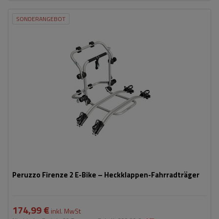
SONDERANGEBOT
Fassungsvermögen: Fahrräder:
2
Maximales Fahrradgewicht:
22,5 kg
Nutzlast der Haltebügel:
45 kg
kompatibel mit Elektrofahrrädern
Aluminiumkonstruktion
Peruzzo Firenze 2 E-Bike – Heckklappen-Fahrradträger
174,99 €
inkl. MwSt