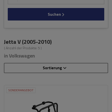
Suchen
Jetta V (2005-2010)
( Anzahl der Produkte:
5
)
in Volkswagen
Sortierung
SONDERANGEBOT
Fassungsvermögen: Fahrräder:
3
Nutzlast der Haltebügel:
45 kg
universelles Montagesystem
kompatibel mit allen Karosseriearten