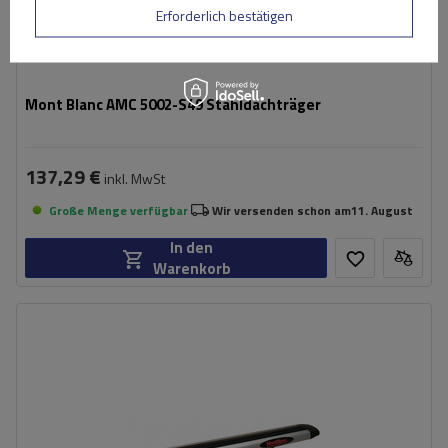
Erforderlich bestätigen
Mont Blanc AMC 5002-S49 Stahldachträger
137,29 €
inkl. MwSt
Große Menge verfügbar
Wir versenden schon am
11. August
In den
Warenkorb