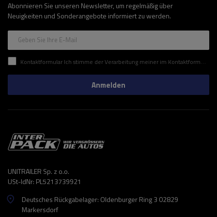
Abonnieren Sie unseren Newsletter, um regelmäßig über
Neuigkeiten und Sonderangebote informiert zu werden.
Geben Sie Ihre E-Mail
Kontaktformular Ich stimme der Verarbeitung meiner im Kontaktformular enthaltenen personenbezogenen Daten gemäß der Verordnung (EU) des Europäischen Parlaments und des Rates zu.
Anmelden
UNITRAILER Sp. z o.o.
USt-IdNr: PL5213739921
Deutsches Rückgabelager: Oldenburger Ring 3 02829
Markersdorf