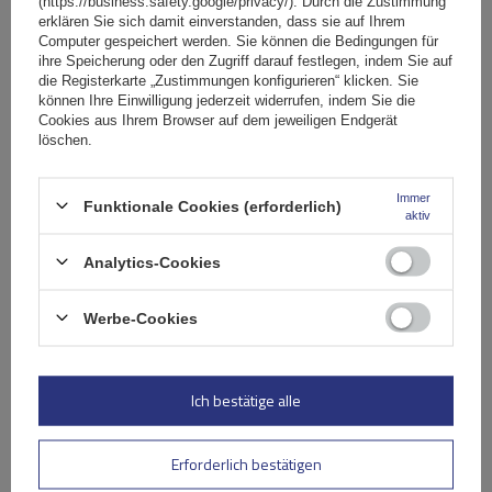
(https://business.safety.google/privacy/). Durch die Zustimmung
erklären Sie sich damit einverstanden, dass sie auf Ihrem
Das strömungsgünstige Profil der Träger
reduziert effektiv
Computer gespeichert werden. Sie können die Bedingungen für
den Luftwiderstand
und die Fahrgeräusche
und sorgt so
ihre Speicherung oder den Zugriff darauf festlegen, indem Sie auf
für hohen Komfort auch auf langen Strecken. Die
die Registerkarte „Zustimmungen konfigurieren“ klicken. Sie
können Ihre Einwilligung jederzeit widerrufen, indem Sie die
durchdachte Formgebung senkt den Kraftstoffverbrauch
Cookies aus Ihrem Browser auf dem jeweiligen Endgerät
zusätzlich. Die serienmäßige obere T-Profilschiene ermöglicht
löschen.
die
einfache Montage von Zubehör
wie Fahrrad- und
Skiträgern oder Dachboxen. Ein weiterer Vorteil sind
die
Immer
Funktionale Cookies (erforderlich)
abschließbaren Fußabdeckungen
, die die Sicherheit
aktiv
erhöhen und den Kofferraum effektiv vor unbefugtem
Zugriff schützen.
Analytics-Cookies
Werbe-Cookies
Spezifikation
Das Produkt passt zu Autos
Ich bestätige alle
Lieferung
Erforderlich bestätigen