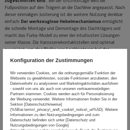
zugeschnitten sind
. Bei der Erstmontage wird die
Fußposition auf den Trägern an die Dachlinie angepasst. Nach
dieser einmaligen Justierung ist die weitere Nutzung denkbar
einfach:
Der werkzeuglose Hebelmechanismus
ermöglicht
die schnelle Montage und Demontage des Dachträgers und
macht das Furka-Modell zu einer der intuitivsten Lösungen
seiner Klasse. Die Karosseriekontaktstellen sind optimal
geschützt,
um das Risiko von Lackkratzern bei der
Montage und im täglichen Gebrauch zu minimieren
.
Konfiguration der Zustimmungen
Die Furka kann
in drei einfachen Schritten
installiert
Wir verwenden Cookies, um die ordnungsgemäße Funktion der
werden:
Webseite zu gewährleisten, soziale Funktionen anzubieten, den
Datenverkehr zu analysieren und Marketingaktivitäten ausführen
Platzieren Sie
den Dachträger an den Dachkanten
- sowohl von uns als auch von unseren vertrauenswürdigen
Partnern stammen. Cookies werden auch für Personalisierung
(achten Sie dabei auf die entsprechenden Abstände).
der Werbung verwendet. Weitere Informationen finden Sie in der
Ziehen Sie
die Kofferraumklemmen fest, indem Sie den
Sektion [Datenschutzhinweise]
Hebel nach oben bewegen.
(%5Biai:terms\_privacy\_and\_cookie\_notice\_url%5D). Weitere
Informationen zu den Nutzungsbedingungen und zum
Montieren Sie
die Befestigungsfüße und sichern Sie
Datenschutz befinden sich unter [Datenschutz und
diese durch Drehen des Schlüssels.
Nutzungsbedingungen von Google]