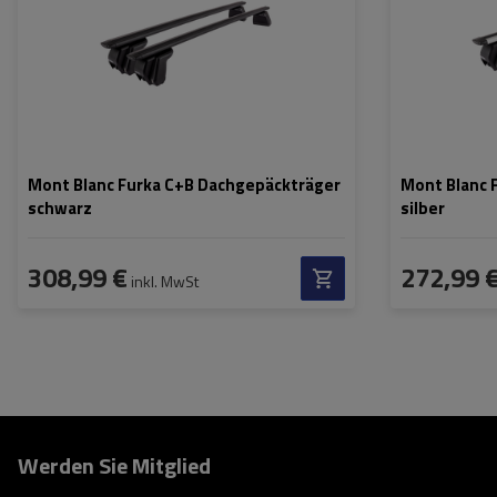
Farbe der Träger:
schwarz
Farbe der Träger
Mont Blanc Furka C+B Dachgepäckträger
Mont Blanc 
schwarz
silber
308,99 €
272,99 
inkl. MwSt
Werden Sie Mitglied