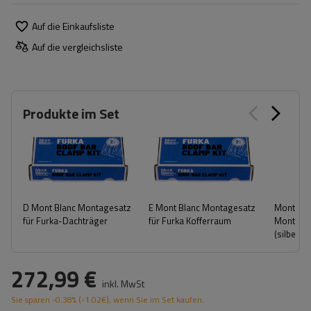
Auf die Einkaufsliste
Auf die vergleichsliste
Produkte im Set
D Mont Blanc Montagesatz
E Mont Blanc Montagesatz
Mont Bla
für Furka-Dachträger
für Furka Kofferraum
Montageb
(silber)
272,99 €
inkl. MwSt
Sie sparen
-0.38%
(
-1.02
€
), wenn Sie im Set kaufen.