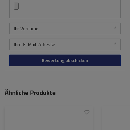
Ihr Vorname
Ihre E-Mail-Adresse
Bewertung abschicken
Ähnliche Produkte
Zertifikat:
City Crash
Zertifikat:
Material:
aluminium
Material:
Maximale Nutzlast:
70 kg
Maximale Nutzla