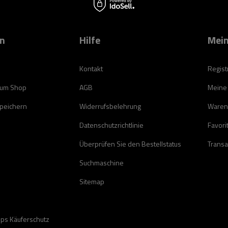
on
Hilfe
Mein
Kontakt
Regist
zum Shop
AGB
Meine
speichern
Widerrufsbelehrung
Waren
Datenschutzrichtlinie
Favori
Überprüfen Sie den Bestellstatus
Transa
Suchmaschine
Sitemap
ops Käuferschutz