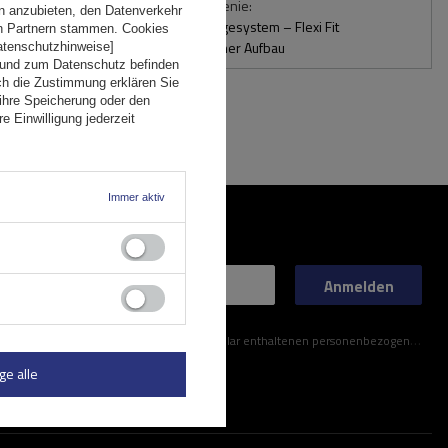
gs1: Opis wyróżnienie:
n anzubieten, den Datenverkehr
bequemes Montagesystem – Flexi Fit
en Partnern stammen. Cookies
G2
,
aerodynamischer Aufbau
Datenschutzhinweise]
 und zum Datenschutz befinden
ch die Zustimmung erklären Sie
ihre Speicherung oder den
e Einwilligung jederzeit
Immer aktiv
Anmelden
ner im Kontaktformular enthaltenen personenbezogenen Daten gemäß der Verordnung (EU) des Europäischen Parlaments und des Rates zu.
ge alle