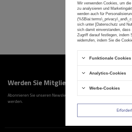
Wir verwenden Cookies, um die 
zu analysieren und Marketingak
werden auch für Personalisierun
(%5Biai:terms\_privacy\_and\_
sich unter [Datenschutz und Nu
sich damit einverstanden, dass
Zugriff darauf festlegen, indem 
widerrufen, indem Sie die Cook
Funktionale Cookies 
Analytics-Cookies
Werden Sie Mitglied
Werbe-Cookies
Abonnieren Sie unseren Newsletter, um regelmäßig über Neuigkeiten
werden.
Erforder