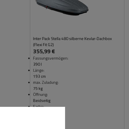
Inter Pack Stella 480 silberne Kevlar-Dachbox
(Flexi Fit G2)
355,99 €
Fassungsvermögen:
390 l
Länge:
193 cm
max. Zuladung:
75 kg
Öffnung:
Beidseitig
Farbe:
silber kevlar
gs1: Opis raty:
na raty