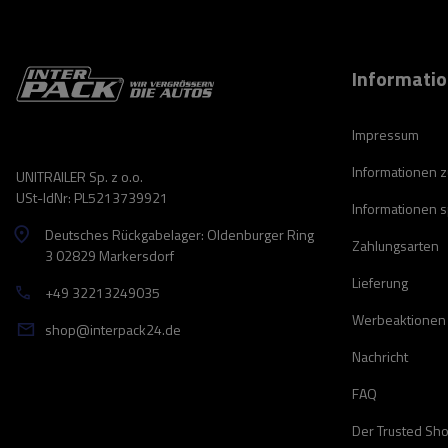
Informati
Impressum
Informationen 
UNITRAILER Sp. z o.o.
USt-IdNr: PL5213739921
Informationen 
Deutsches Rückgabelager: Oldenburger Ring
Zahlungsarten
3 02829 Markersdorf
Lieferung
+49 32213249035
Werbeaktionen
shop@interpack24.de
Nachricht
FAQ
Der Trusted Sh