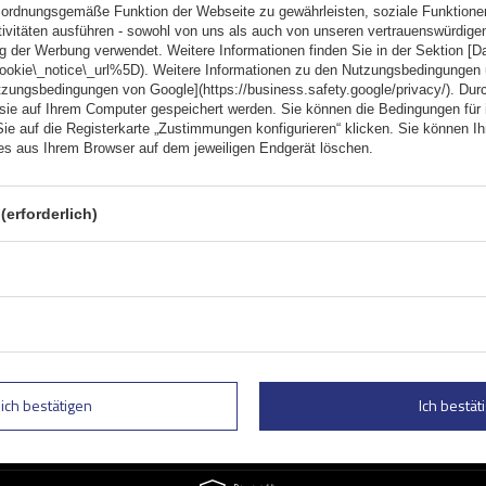
ordnungsgemäße Funktion der Webseite zu gewährleisten, soziale Funktione
tivitäten ausführen - sowohl von uns als auch von unseren vertrauenswürdig
g der Werbung verwendet. Weitere Informationen finden Sie in der Sektion [
cookie\_notice\_url%5D). Weitere Informationen zu den Nutzungsbedingungen
tzungsbedingungen von Google](https://business.safety.google/privacy/). Dur
 sie auf Ihrem Computer gespeichert werden. Sie können die Bedingungen für 
Sie auf die Registerkarte „Zustimmungen konfigurieren“ klicken. Sie können Ihr
ies aus Ihrem Browser auf dem jeweiligen Endgerät löschen.
(erforderlich)
Geben Sie Ihre E-Mail
 und Sonderangebote informiert zu
Kontaktformular Ich stimme der Verarbeitung mei
lich bestätigen
Ich bestäti