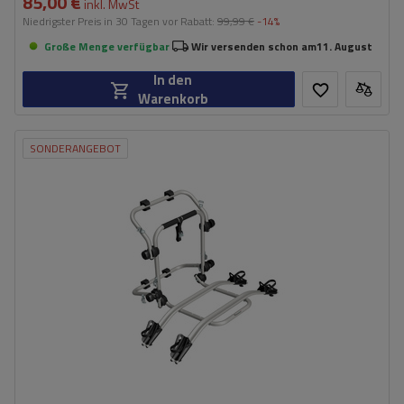
85,00 €
inkl. MwSt
Niedrigster Preis in 30 Tagen vor Rabatt:
99,99 €
-14%
Große Menge verfügbar
Wir versenden schon am
11. August
In den
Warenkorb
SONDERANGEBOT
Fassungsvermögen: Fahrräder:
2
Maximales Fahrradgewicht:
22,5 kg
Nutzlast der Haltebügel:
45 kg
kompatibel mit Elektrofahrrädern
Aluminiumkonstruktion