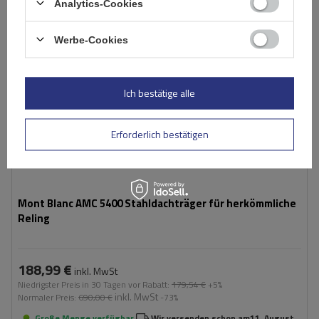
Analytics-Cookies
Werbe-Cookies
Ich bestätige alle
Erforderlich bestätigen
Mont Blanc AMC 5400 Stahldachträger für herkömmliche
Reling
188,99 €
inkl. MwSt
Niedrigster Preis in 30 Tagen vor Rabatt:
179,54 €
+5%
inkl. MwSt
Normaler Preis:
690,00 €
-73%
Große Menge verfügbar
Wir versenden schon am
11. August