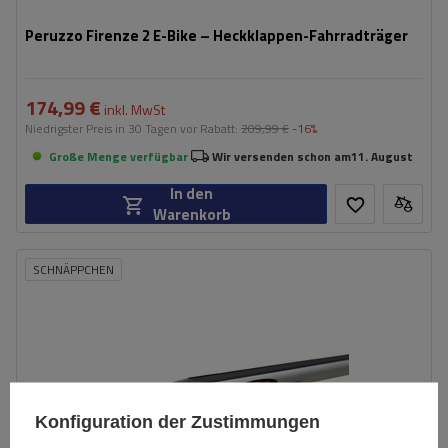
Peruzzo Firenze 2 E-Bike – Heckklappen-Fahrradträger
174,99 €
inkl. MwSt
Niedrigster Preis in 30 Tagen vor Rabatt:
209,99 €
-16%
Große Menge verfügbar
Wir versenden schon am
11. August
In den
Warenkorb
SCHNÄPPCHEN
Konfiguration der Zustimmungen