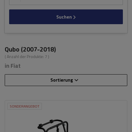
Suchen
Qubo (2007-2018)
( Anzahl der Produkte:
7
)
in Fiat
Sortierung
SONDERANGEBOT
Fassungsvermögen: Fahrräder:
3
Nutzlast der Haltebügel:
45 kg
universelles Montagesystem
kompatibel mit allen Karosseriearten