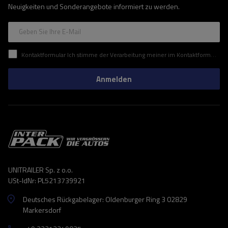
Neuigkeiten und Sonderangebote informiert zu werden.
Geben Sie Ihre E-Mail
Kontaktformular Ich stimme der Verarbeitung meiner im Kontaktformular enthaltenen personenbezogenen Daten gemäß der Verordnung (EU) des Europäischen Parlaments und des Rates zu.
Anmelden
UNITRAILER Sp. z o.o.
USt-IdNr: PL5213739921
Deutsches Rückgabelager: Oldenburger Ring 3 02829
Markersdorf