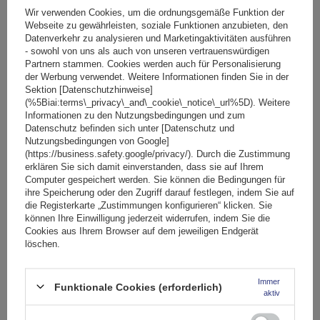
Wir verwenden Cookies, um die ordnungsgemäße Funktion der
Webseite zu gewährleisten, soziale Funktionen anzubieten, den
Datenverkehr zu analysieren und Marketingaktivitäten ausführen
- sowohl von uns als auch von unseren vertrauenswürdigen
Partnern stammen. Cookies werden auch für Personalisierung
der Werbung verwendet. Weitere Informationen finden Sie in der
Sektion [Datenschutzhinweise]
Mont Blanc AMC 5400-A52 Aluminium-Dachträger für
(%5Biai:terms\_privacy\_and\_cookie\_notice\_url%5D). Weitere
herkömmliche Reling
Informationen zu den Nutzungsbedingungen und zum
Datenschutz befinden sich unter [Datenschutz und
Nutzungsbedingungen von Google]
(https://business.safety.google/privacy/). Durch die Zustimmung
223,79 €
erklären Sie sich damit einverstanden, dass sie auf Ihrem
inkl. MwSt
Computer gespeichert werden. Sie können die Bedingungen für
Niedrigster Preis in 30 Tagen vor Rabatt:
201,41 €
+11%
ihre Speicherung oder den Zugriff darauf festlegen, indem Sie auf
inkl. MwSt
Normaler Preis:
690,00 €
-68%
die Registerkarte „Zustimmungen konfigurieren“ klicken. Sie
Große Menge verfügbar
Wir versenden schon am
11. August
können Ihre Einwilligung jederzeit widerrufen, indem Sie die
Cookies aus Ihrem Browser auf dem jeweiligen Endgerät
In den
löschen.
Warenkorb
Immer
Funktionale Cookies (erforderlich)
aktiv
SCHNÄPPCHEN