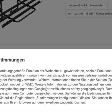
universelles Montagesystem
kompatibel mit allen Karosseriea
BOT
Peruzzo Firenze 2 E-Bike –
ustimmungen
Heckklappen-Fahrradträg
ordnungsgemäße Funktion der Webseite zu gewährleisten, soziale Funktione
Fassungsvermögen: Fahrräder:
2
tivitäten ausführen - sowohl von uns als auch von unseren vertrauenswürdig
Maximales Fahrradgewicht:
22,5 kg
g der Werbung verwendet. Weitere Informationen finden Sie in der Sektion [
cookie\_notice\_url%5D). Weitere Informationen zu den Nutzungsbedingungen
Nutzlast der Haltebügel:
45 kg
tzungsbedingungen von Google](https://business.safety.google/privacy/). Dur
 sie auf Ihrem Computer gespeichert werden. Sie können die Bedingungen für 
kompatibel mit Elektrofahrräder
Sie auf die Registerkarte „Zustimmungen konfigurieren“ klicken. Sie können Ihr
ies aus Ihrem Browser auf dem jeweiligen Endgerät löschen.
Aluminiumkonstruktion