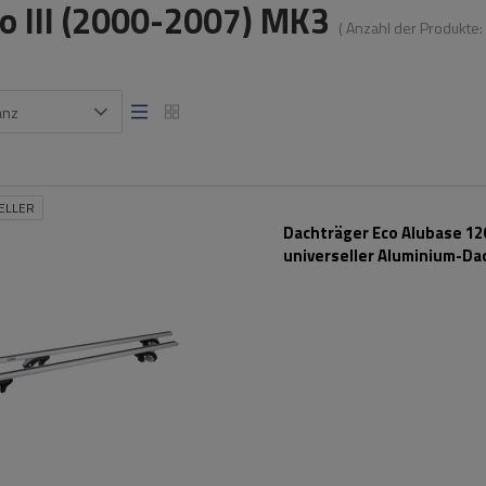
 III (2000-2007) MK3
( Anzahl der Produkte:
anz
ELLER
Dachträger Eco Alubase 120
universeller Aluminium-Da
für Reling