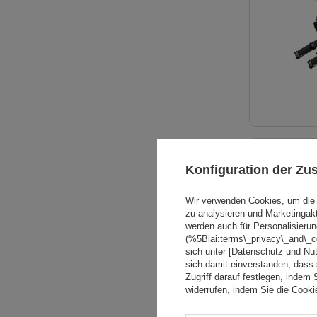
SONDERANGE
Konfiguration der Z
Wir verwenden Cookies, um die 
zu analysieren und Marketingak
werden auch für Personalisierun
(%5Biai:terms\_privacy\_and\_
sich unter [Datenschutz und Nu
sich damit einverstanden, dass
Zugriff darauf festlegen, indem 
widerrufen, indem Sie die Cook