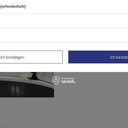
(erforderlich)
Mont Blanc Supra 45
Dachgepäckträger
lich bestätigen
Ich bestäti