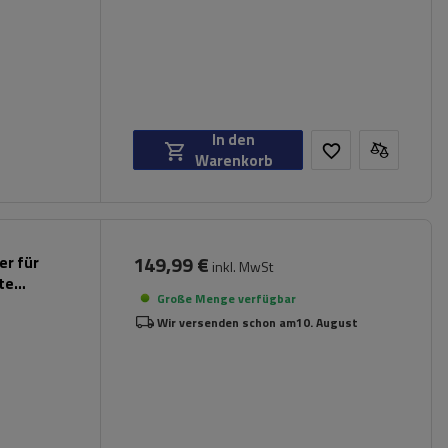
In den
Warenkorb
149,99 €
er für
inkl. MwSt
rte
Große Menge verfügbar
Wir versenden schon am
10. August