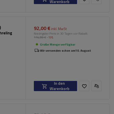
Warenkorb
92,00 €
)
inkl. MwSt
hreling
Niedrigster Preis in 30 Tagen vor Rabatt:
114,99 €
-19%
Große Menge verfügbar
Wir versenden schon am
10. August
In den
Warenkorb