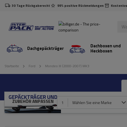
30 Tage Rückgaberecht
99% positive Rückmeldungen
Kostenlos
Dachboxen und
Dachgepäckträger
Heckboxen
Startseite
Ford
Mondeo III (2000-2007) MK3
GEPÄCKTRÄGER UND
ZUBEHÖR ANPASSEN
1
Wählen Sie eine Marke