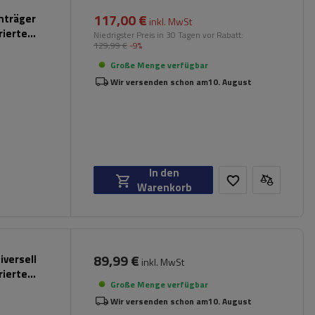
117,00 €
chträger
inkl. MwSt
rierte
Niedrigster Preis in 30 Tagen vor Rabatt:
129,99 €
-9%
Große Menge verfügbar
Wir versenden schon am
10. August
In den
Warenkorb
89,99 €
iversell
inkl. MwSt
rierte
Große Menge verfügbar
Wir versenden schon am
10. August