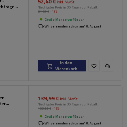
52,40 €
 -
inkl. MwSt
chträger
Niedrigster Preis in 30 Tagen vor Rabatt:
61,69 €
-15%
hwarz)
Große Menge verfügbar
Wir versenden schon am
10. August
In den
Warenkorb
139,99 €
pen-
inkl. MwSt
der
Niedrigster Preis in 30 Tagen vor Rabatt:
166,99 €
-16%
Große Menge verfügbar
Wir versenden schon am
10. August