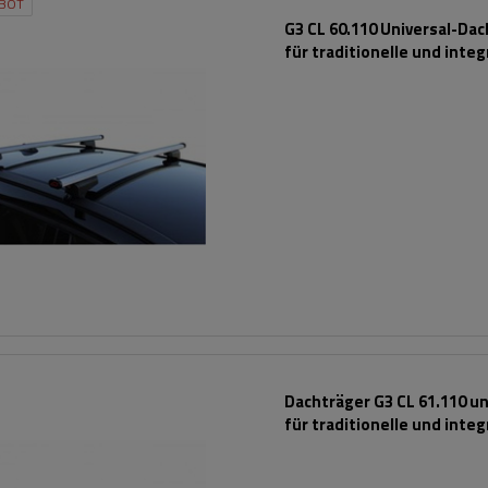
BOT
G3 CL 60.110 Universal-Da
für traditionelle und integ
Aluminiumschienen
Dachträger G3 CL 61.110 un
für traditionelle und integ
Stahlreling