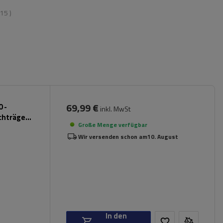
15
)
69,99 €
 -
inkl. MwSt
chträger
Große Menge verfügbar
Wir versenden schon am
10. August
In den