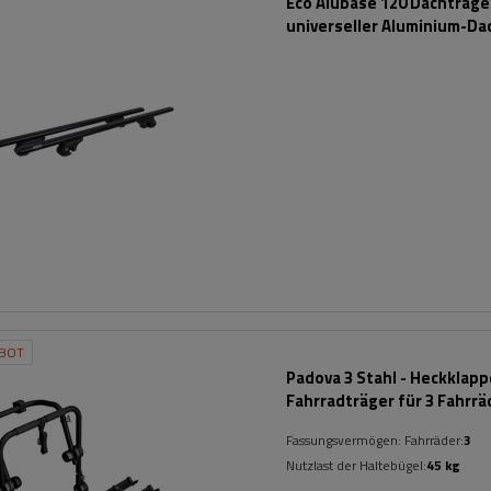
Eco Alubase 120 Dachträger
universeller Aluminium-Da
für offene Dachreling (sc
BOT
Padova 3 Stahl - Heckklap
Fahrradträger für 3 Fahrrä
(schwarz)
Fassungsvermögen: Fahrräder:
3
Nutzlast der Haltebügel:
45 kg