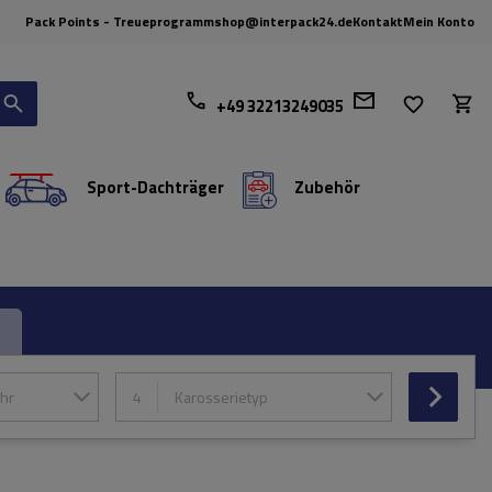
Pack Points - Treueprogramm
shop@interpack24.de
Kontakt
Mein Konto
+49 32213249035
Sport-Dachträger
Zubehör
hr
4
Karosserietyp