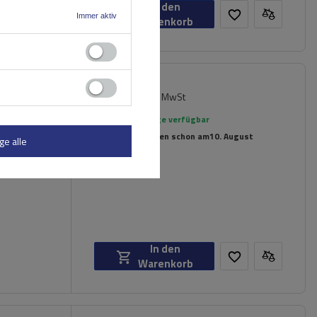
In den
Immer aktiv
Warenkorb
68,99 €
inkl. MwSt
Große Menge verfügbar
Wir versenden schon am
10. August
ge alle
In den
Warenkorb