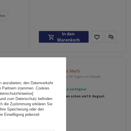
rten
In den
Warenkorb
174,99 €
inkl. MwSt
er
Niedrigster Preis in 30 Tagen vor Rabatt:
209,99 €
-16%
n anzubieten, den Datenverkehr
en Partnern stammen. Cookies
Große Menge verfügbar
Datenschutzhinweise]
Wir versenden schon am
10. August
 und zum Datenschutz befinden
ch die Zustimmung erklären Sie
ihre Speicherung oder den
n
e Einwilligung jederzeit