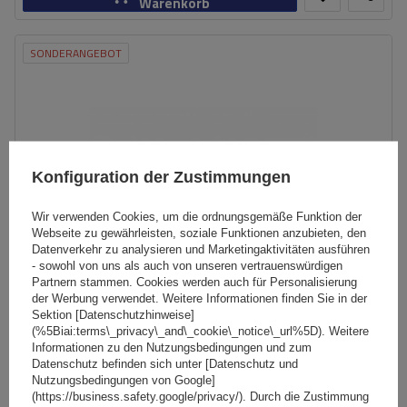
Warenkorb
SONDERANGEBOT
Konfiguration der Zustimmungen
Wir verwenden Cookies, um die ordnungsgemäße Funktion der
Webseite zu gewährleisten, soziale Funktionen anzubieten, den
Datenverkehr zu analysieren und Marketingaktivitäten ausführen
- sowohl von uns als auch von unseren vertrauenswürdigen
Partnern stammen. Cookies werden auch für Personalisierung
der Werbung verwendet. Weitere Informationen finden Sie in der
Sektion [Datenschutzhinweise]
(%5Biai:terms\_privacy\_and\_cookie\_notice\_url%5D). Weitere
G3 CL 60.110 Universal-Dachträger für traditionelle und
Informationen zu den Nutzungsbedingungen und zum
integrierte Aluminiumschienen
Datenschutz befinden sich unter [Datenschutz und
Nutzungsbedingungen von Google]
(https://business.safety.google/privacy/). Durch die Zustimmung