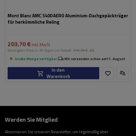
Mont Blanc AMC 5400 AERO Aluminium-Dachgepäckträger
für herkömmliche Reling
203,70 €
inkl. MwSt
Niedrigster Preis in 30 Tagen vor Rabatt:
214,39 €
-4%
Große Menge verfügbar
Wir versenden schon am
11. August
In den
Warenkorb
Werden Sie Mitglied
Abonnieren Sie unseren Newsletter, um regelmäßig über