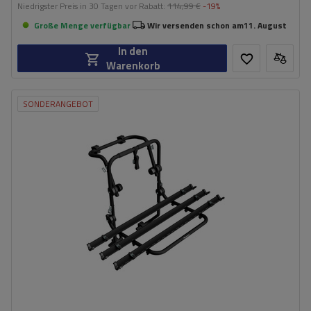
Niedrigster Preis in 30 Tagen vor Rabatt:
114,99 €
-19%
Große Menge verfügbar
Wir versenden schon am
11. August
In den
Warenkorb
SONDERANGEBOT
Fassungsvermögen: Fahrräder:
3
Nutzlast der Haltebügel:
45 kg
universelles Montagesystem
kompatibel mit allen Karosseriearten