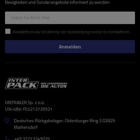
Neuigkeiten und Sonderangebote informiert zu werden.
Geben Sie Ihre E-Mail
Kontaktformular Ich stimme der Verarbeitung meiner im Kontaktformular enthaltenen personenbezogenen Daten gemäß der Verordnung (EU) des Europäischen Parlaments und des Rates zu.
Anmelden
UNITRAILER Sp. z o.o.
USt-IdNr: PL5213739921
Deutsches Rückgabelager: Oldenburger Ring 3 02829
Markersdorf
+49 32213249035