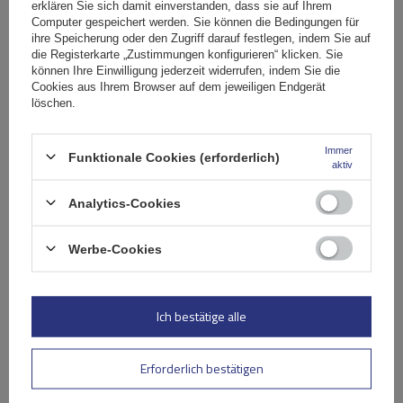
erklären Sie sich damit einverstanden, dass sie auf Ihrem
117,00 €
inkl. MwSt
Computer gespeichert werden. Sie können die Bedingungen für
Niedrigster Preis in 30 Tagen vor Rabatt:
ihre Speicherung oder den Zugriff darauf festlegen, indem Sie auf
129,99 €
-9%
die Registerkarte „Zustimmungen konfigurieren“ klicken. Sie
Große Menge verfügbar
Wir versenden schon am
11. August
können Ihre Einwilligung jederzeit widerrufen, indem Sie die
Cookies aus Ihrem Browser auf dem jeweiligen Endgerät
In den
löschen.
Warenkorb
Immer
Funktionale Cookies (erforderlich)
aktiv
Analytics-Cookies
Werbe-Cookies
Ich bestätige alle
Erforderlich bestätigen