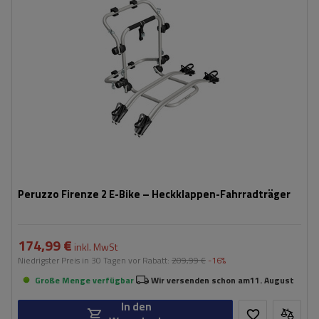
Nutzlast der Haltebügel:
45 kg
kompatibel mit Elektrofahrrädern
Aluminiumkonstruktion
Peruzzo Firenze 2 E-Bike – Heckklappen-Fahrradträger
174,99 €
inkl. MwSt
Niedrigster Preis in 30 Tagen vor Rabatt:
209,99 €
-16%
Große Menge verfügbar
Wir versenden schon am
11. August
In den