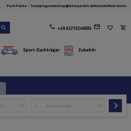
Pack Points - Treueprogramm
shop@interpack24.de
Kontakt
Mein Konto
+49 32213249035
Sport-Dachträger
Zubehör
hr
4
Karosserietyp