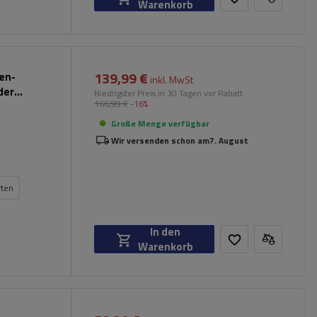
Warenkorb
139,99 €
pen-
inkl. MwSt
der
Niedrigster Preis in 30 Tagen vor Rabatt:
166,99 €
-16%
Große Menge verfügbar
Wir versenden schon am
7. August
rten
In den
Warenkorb