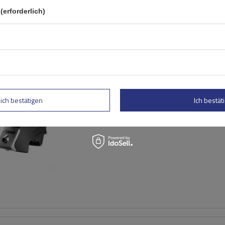
(erforderlich)
BOT
Atera Signo RT 048222 Sch
cm) Aluminium-Dachträger 
Reling
lich bestätigen
Ich bestäti