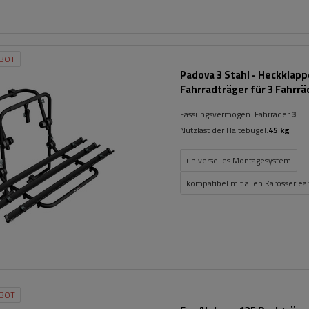
BOT
Padova 3 Stahl - Heckklap
Fahrradträger für 3 Fahrrä
(schwarz)
Fassungsvermögen: Fahrräder:
3
Nutzlast der Haltebügel:
45 kg
universelles Montagesystem
kompatibel mit allen Karosseriea
BOT