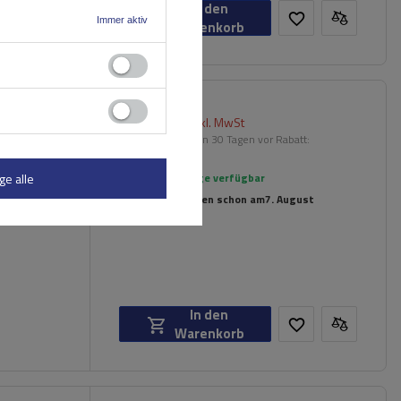
In den
Immer aktiv
Warenkorb
258,80 €
warz (122
inkl. MwSt
für
Niedrigster Preis in 30 Tagen vor Rabatt:
272,39 €
-4%
ge alle
Große Menge verfügbar
Wir versenden schon am
7. August
In den
Warenkorb