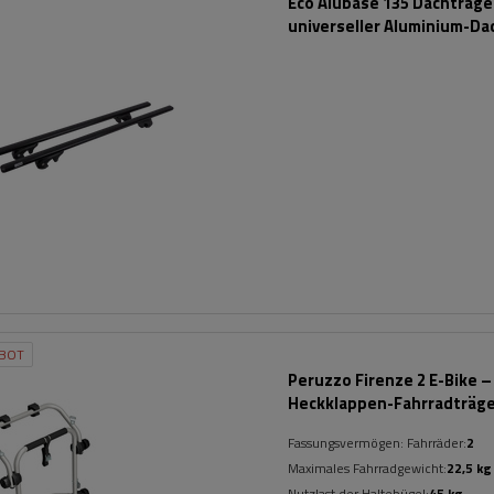
Eco Alubase 135 Dachträger
universeller Aluminium-Da
für offene Dachreling (sc
BOT
Peruzzo Firenze 2 E-Bike –
Heckklappen-Fahrradträg
Fassungsvermögen: Fahrräder:
2
Maximales Fahrradgewicht:
22,5 kg
Nutzlast der Haltebügel:
45 kg