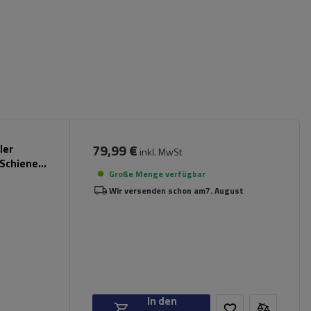
79,99 €
ler
inkl. MwSt
 Schienen
Große Menge verfügbar
Wir versenden schon am
7. August
In den