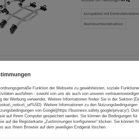
kompatibel mit Elektrofahrräder
Aluminiumkonstruktion
Mont Blanc AMC 5400 AERO
ustimmungen
Aluminium-Dachgepäckträg
herkömmliche Reling
ordnungsgemäße Funktion der Webseite zu gewährleisten, soziale Funktione
tivitäten ausführen - sowohl von uns als auch von unseren vertrauenswürdig
g der Werbung verwendet. Weitere Informationen finden Sie in der Sektion [
cookie\_notice\_url%5D). Weitere Informationen zu den Nutzungsbedingungen
tzungsbedingungen von Google](https://business.safety.google/privacy/). Dur
 sie auf Ihrem Computer gespeichert werden. Sie können die Bedingungen für 
Sie auf die Registerkarte „Zustimmungen konfigurieren“ klicken. Sie können Ihr
ies aus Ihrem Browser auf dem jeweiligen Endgerät löschen.