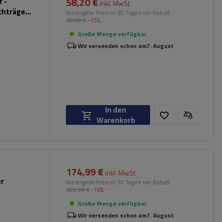
58,20 €
 -
inkl. MwSt
chträger
Niedrigster Preis in 30 Tagen vor Rabatt:
68,49 €
-15%
hwarz)
Große Menge verfügbar
Wir versenden schon am
7. August
In den
Warenkorb
174,99 €
inkl. MwSt
er
Niedrigster Preis in 30 Tagen vor Rabatt:
209,99 €
-16%
Große Menge verfügbar
Wir versenden schon am
7. August