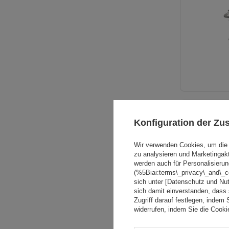
Konfiguration der Z
Wir verwenden Cookies, um die 
zu analysieren und Marketingak
werden auch für Personalisierun
(%5Biai:terms\_privacy\_and\_
sich unter [Datenschutz und Nu
sich damit einverstanden, dass
Zugriff darauf festlegen, indem 
widerrufen, indem Sie die Cook