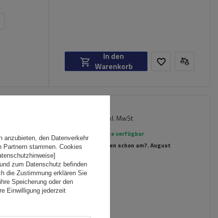
n
In den
Warenkorb
237,89 €
inkl. MwSt
er für
Große Menge verfügbar
n anzubieten, den Datenverkehr
Wir versenden schon am
7. August
en Partnern stammen. Cookies
Datenschutzhinweise]
 und zum Datenschutz befinden
ch die Zustimmung erklären Sie
ihre Speicherung oder den
e Einwilligung jederzeit