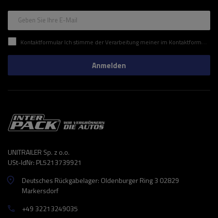
Geben Sie Ihre E-Mail
Kontaktformular Ich stimme der Verarbeitung meiner im Kontaktformular enthaltenen personenbezogenen Daten gemäß der Verordnung (EU) des Europäischen Parlaments und des Rates zu.
Anmelden
UNITRAILER Sp. z o.o.
USt-IdNr: PL5213739921
Deutsches Rückgabelager: Oldenburger Ring 3 02829
Markersdorf
+49 32213249035