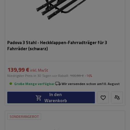
Padova 3 Stahl - Heckklappen-Fahrradträger für 3
Fahrräder (schwarz)
139,99 €
inkl. MwSt
Niedrigster Preis in 30 Tagen vor Rabatt:
166,99 €
-16%
Große Menge verfügbar
Wir versenden schon am
10. August
In den
Warenkorb
SONDERANGEBOT
Fassungsvermögen: Fahrräder:
2
Maximales Fahrradgewicht:
22,5 kg