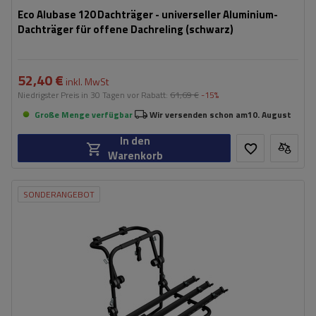
Eco Alubase 120 Dachträger - universeller Aluminium-
Dachträger für offene Dachreling (schwarz)
52,40 €
inkl. MwSt
Niedrigster Preis in 30 Tagen vor Rabatt:
61,69 €
-15%
Große Menge verfügbar
Wir versenden schon am
10. August
In den
Warenkorb
SONDERANGEBOT
Fassungsvermögen: Fahrräder:
3
Nutzlast der Haltebügel:
45 kg
universelles Montagesystem
kompatibel mit allen Karosseriearten