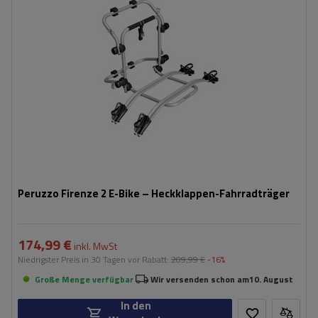
Nutzlast der Haltebügel:
45 kg
kompatibel mit Elektrofahrrädern
Aluminiumkonstruktion
Peruzzo Firenze 2 E-Bike – Heckklappen-Fahrradträger
174,99 €
inkl. MwSt
Niedrigster Preis in 30 Tagen vor Rabatt:
209,99 €
-16%
Große Menge verfügbar
Wir versenden schon am
10. August
In den