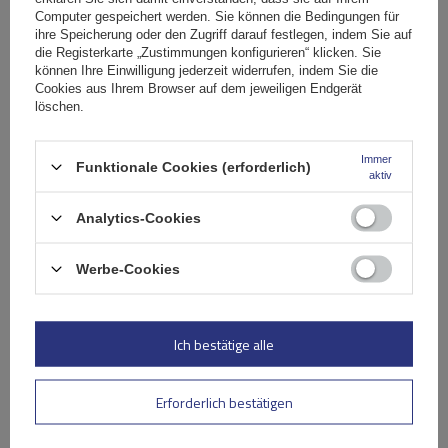
117,00 €
Computer gespeichert werden. Sie können die Bedingungen für
inkl. MwSt
ihre Speicherung oder den Zugriff darauf festlegen, indem Sie auf
Niedrigster Preis in 30 Tagen vor Rabatt:
129,99 €
-9%
die Registerkarte „Zustimmungen konfigurieren“ klicken. Sie
Große Menge verfügbar
Wir versenden schon am
10. August
können Ihre Einwilligung jederzeit widerrufen, indem Sie die
Cookies aus Ihrem Browser auf dem jeweiligen Endgerät
In den
löschen.
Warenkorb
Immer
Funktionale Cookies (erforderlich)
aktiv
Analytics-Cookies
Werbe-Cookies
Ich bestätige alle
Erforderlich bestätigen