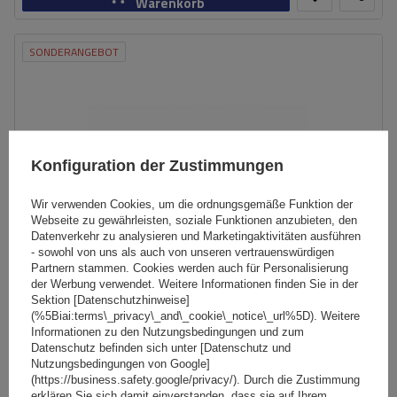
Warenkorb
SONDERANGEBOT
Konfiguration der Zustimmungen
Wir verwenden Cookies, um die ordnungsgemäße Funktion der
Webseite zu gewährleisten, soziale Funktionen anzubieten, den
Datenverkehr zu analysieren und Marketingaktivitäten ausführen
- sowohl von uns als auch von unseren vertrauenswürdigen
Partnern stammen. Cookies werden auch für Personalisierung
der Werbung verwendet. Weitere Informationen finden Sie in der
Sektion [Datenschutzhinweise]
(%5Biai:terms\_privacy\_and\_cookie\_notice\_url%5D). Weitere
G3 CL 60.110 Universal-Dachträger für traditionelle und
Informationen zu den Nutzungsbedingungen und zum
Datenschutz befinden sich unter [Datenschutz und
integrierte Aluminiumschienen
Nutzungsbedingungen von Google]
(https://business.safety.google/privacy/). Durch die Zustimmung
erklären Sie sich damit einverstanden, dass sie auf Ihrem