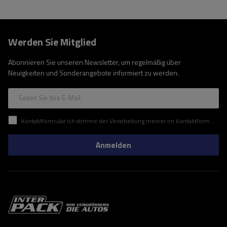
Werden Sie Mitglied
Abonnieren Sie unseren Newsletter, um regelmäßig über
Neuigkeiten und Sonderangebote informiert zu werden.
Geben Sie Ihre E-Mail
Kontaktformular Ich stimme der Verarbeitung meiner im Kontaktformular enthaltenen personenbezogenen Daten gemäß der Verordnung (EU) des Europäischen Parlaments und des Rates zu.
Anmelden