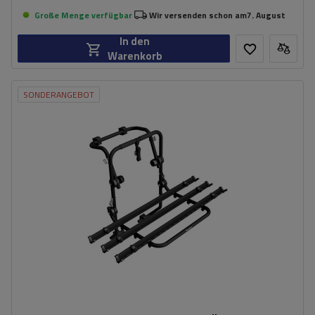
Große Menge verfügbar
Wir versenden schon am
7. August
In den
Warenkorb
SONDERANGEBOT
Fassungsvermögen: Fahrräder:
3
Nutzlast der Haltebügel:
45 kg
universelles Montagesystem
kompatibel mit allen Karosseriearten