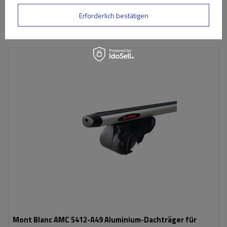
Große Menge verfügbar
Wir versenden schon am
7. August
Erforderlich bestätigen
In den
Warenkorb
Mont Blanc AMC 5412-A49 Aluminium-Dachträger für