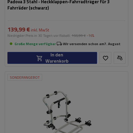
Padova 3 Stahl - Heckklappen-Fahrradträger für 3
Fahrräder (schwarz)
139,99 €
inkl. MwSt
Niedrigster Preis in 30 Tagen vor Rabatt:
166,99 €
-16%
Große Menge verfügbar
Wir versenden schon am
7. August
In den
Warenkorb
SONDERANGEBOT
Fassungsvermögen: Fahrräder:
2
Maximales Fahrradgewicht:
22,5 kg
Nutzlast der Haltebügel:
45 kg
kompatibel mit Elektrofahrrädern
Aluminiumkonstruktion