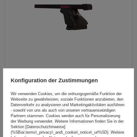
Mont Blanc AMC Universal-Dachgepäckträger aus Stahl
Konfiguration der Zustimmungen
132,59 €
inkl. MwSt
Wir verwenden Cookies, um die ordnungsgemäße Funktion der
Webseite zu gewährleisten, soziale Funktionen anzubieten, den
Große Menge verfügbar
Wir versenden schon am
7. August
Datenverkehr zu analysieren und Marketingaktivitäten ausführen
- sowohl von uns als auch von unseren vertrauenswürdigen
In den
Partnern stammen. Cookies werden auch für Personalisierung
Warenkorb
der Werbung verwendet. Weitere Informationen finden Sie in der
Sektion [Datenschutzhinweise]
(%5Biai:terms\_privacy\_and\_cookie\_notice\_url%5D). Weitere