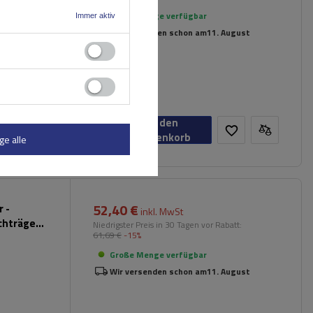
Große Menge verfügbar
Immer aktiv
Wir versenden schon am
11. August
In den
Warenkorb
ge alle
52,40 €
 -
inkl. MwSt
chträger
Niedrigster Preis in 30 Tagen vor Rabatt:
61,69 €
-15%
hwarz)
Große Menge verfügbar
Wir versenden schon am
11. August