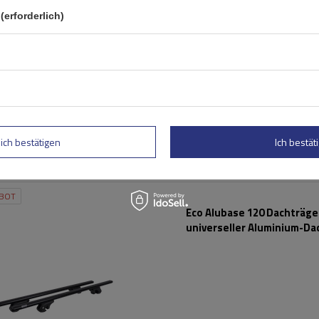
(erforderlich)
lich bestätigen
Ich bestäti
BOT
Eco Alubase 120 Dachträger
universeller Aluminium-Da
für offene Dachreling (sc