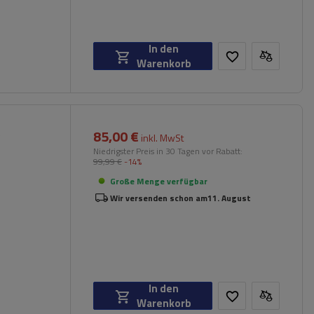
In den
Warenkorb
85,00 €
)
inkl. MwSt
Niedrigster Preis in 30 Tagen vor Rabatt:
99,99 €
-14%
Große Menge verfügbar
Wir versenden schon am
11. August
In den
Warenkorb