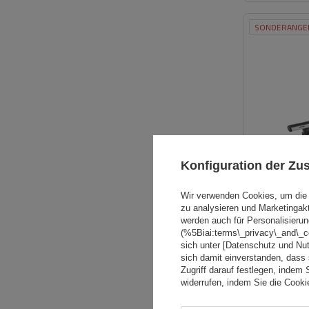
SONDERANGE
Konfiguration der Z
Wir verwenden Cookies, um die 
zu analysieren und Marketingak
werden auch für Personalisierun
(%5Biai:terms\_privacy\_and\_
sich unter [Datenschutz und Nu
sich damit einverstanden, dass
SONDERANGE
Zugriff darauf festlegen, indem 
widerrufen, indem Sie die Cook