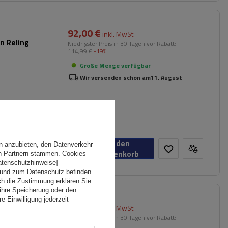
92,00 €
inkl. MwSt
n Reling
Niedrigster Preis in 30 Tagen vor Rabatt:
114,99 €
-19%
Große Menge verfügbar
Wir versenden schon am
11. August
In den
n anzubieten, den Datenverkehr
Warenkorb
en Partnern stammen. Cookies
Datenschutzhinweise]
 und zum Datenschutz befinden
ch die Zustimmung erklären Sie
ihre Speicherung oder den
e Einwilligung jederzeit
88,00 €
inkl. MwSt
en
Niedrigster Preis in 30 Tagen vor Rabatt:
109,99 €
-19%