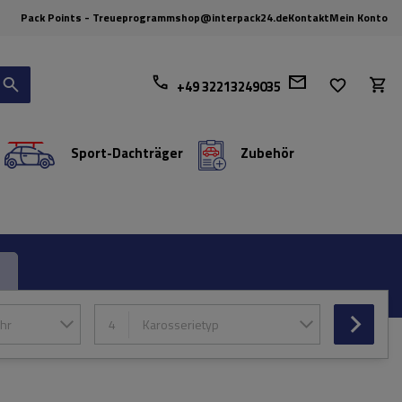
Pack Points - Treueprogramm
shop@interpack24.de
Kontakt
Mein Konto
+49 32213249035
Sport-Dachträger
Zubehör
hr
4
Karosserietyp