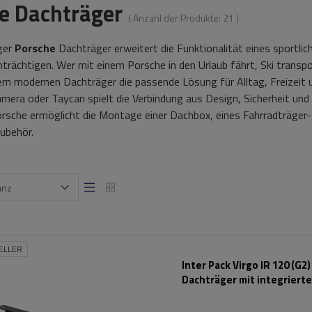
e Dachträger
( Anzahl der Produkte:
21
)
ger
Porsche
Dachträger erweitert die Funktionalität eines sportlic
trächtigen. Wer mit einem Porsche in den Urlaub fährt, Ski transp
nem modernen Dachträger die passende Lösung für Alltag, Freizeit
era oder Taycan spielt die Verbindung aus Design, Sicherheit und 
rsche ermöglicht die Montage einer Dachbox, eines Fahrradträger-
ubehör.
anz
ELLER
Inter Pack Virgo IR 120 (G2)
Dachträger mit integriert
Schienen (schwarz)