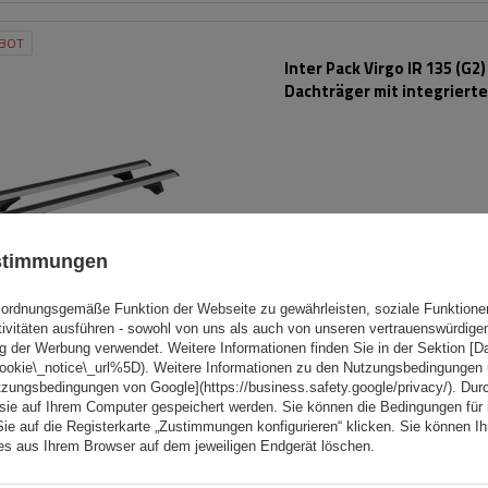
BOT
Inter Pack Virgo IR 135 (G2)
Dachträger mit integrierte
ustimmungen
ordnungsgemäße Funktion der Webseite zu gewährleisten, soziale Funktione
tivitäten ausführen - sowohl von uns als auch von unseren vertrauenswürdig
g der Werbung verwendet. Weitere Informationen finden Sie in der Sektion [
cookie\_notice\_url%5D). Weitere Informationen zu den Nutzungsbedingungen
tzungsbedingungen von Google](https://business.safety.google/privacy/). Dur
 sie auf Ihrem Computer gespeichert werden. Sie können die Bedingungen für 
BOT
Sie auf die Registerkarte „Zustimmungen konfigurieren“ klicken. Sie können Ihr
Inter Pack Virgo IR 135 (G2)
ies aus Ihrem Browser auf dem jeweiligen Endgerät löschen.
Dachträger mit integriert
Schienen (schwarz)