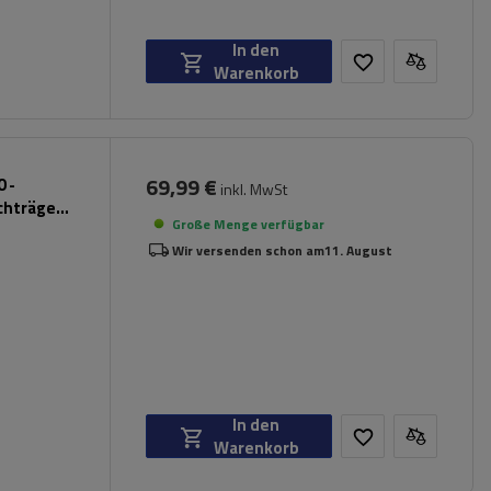
In den
Warenkorb
69,99 €
 -
inkl. MwSt
chträger
Große Menge verfügbar
Wir versenden schon am
11. August
In den
Warenkorb