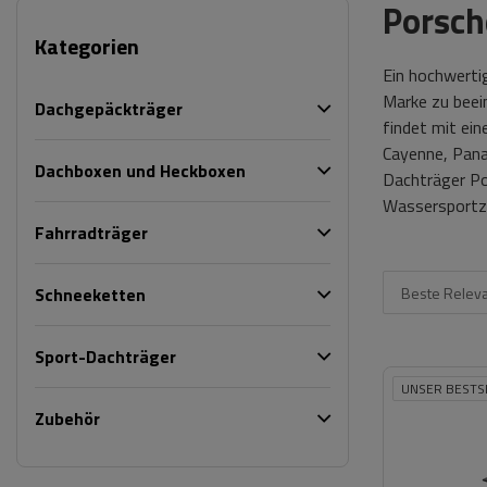
Porsch
Kategorien
Ein hochwerti
Marke zu beein
Dachgepäckträger
findet mit ei
Cayenne, Panam
Dachboxen und Heckboxen
Dachträger Po
Wassersportz
Fahrradträger
Beste Relev
Schneeketten
Sport-Dachträger
UNSER BESTS
Zubehör