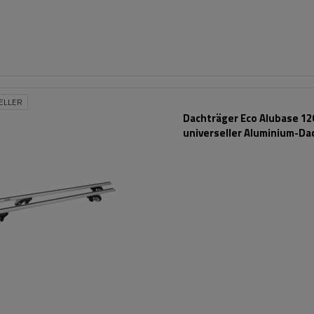
ELLER
Dachträger Eco Alubase 120
universeller Aluminium-Da
für Reling