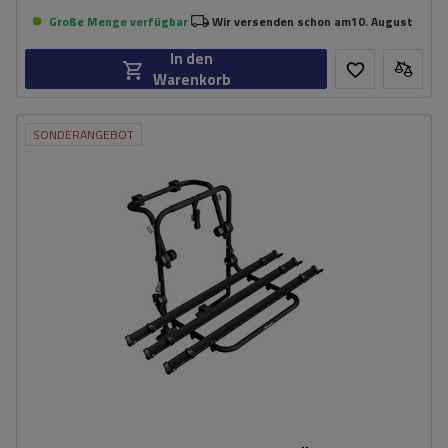
Große Menge verfügbar
Wir versenden schon am
10. August
In den
Warenkorb
SONDERANGEBOT
Fassungsvermögen: Fahrräder:
3
Nutzlast der Haltebügel:
45 kg
universelles Montagesystem
kompatibel mit allen Karosseriearten