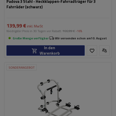
Padova 3 Stahl - Heckklappen-Fahrradträger für 3
Fahrräder (schwarz)
139,99 €
inkl. MwSt
Niedrigster Preis in 30 Tagen vor Rabatt:
166,99 €
-16%
Große Menge verfügbar
Wir versenden schon am
10. August
In den
Warenkorb
SONDERANGEBOT
Fassungsvermögen: Fahrräder:
2
Maximales Fahrradgewicht:
22,5 kg
Nutzlast der Haltebügel:
45 kg
kompatibel mit Elektrofahrrädern
Aluminiumkonstruktion