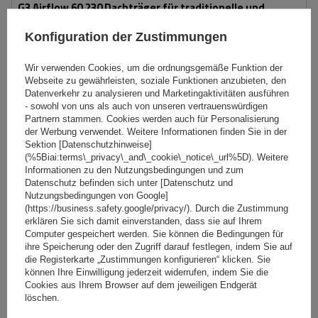
G3 Airflow 60.230 Dachträger für traditionelle und
integrierte Aluminiumschienen
Konfiguration der Zustimmungen
Wir verwenden Cookies, um die ordnungsgemäße Funktion der
154,99 €
inkl. MwSt
Webseite zu gewährleisten, soziale Funktionen anzubieten, den
Datenverkehr zu analysieren und Marketingaktivitäten ausführen
Große Menge verfügbar
Wir versenden schon am
10. August
- sowohl von uns als auch von unseren vertrauenswürdigen
Partnern stammen. Cookies werden auch für Personalisierung
In den
der Werbung verwendet. Weitere Informationen finden Sie in der
Warenkorb
Sektion [Datenschutzhinweise]
(%5Biai:terms\_privacy\_and\_cookie\_notice\_url%5D). Weitere
Informationen zu den Nutzungsbedingungen und zum
Datenschutz befinden sich unter [Datenschutz und
Nutzungsbedingungen von Google]
(https://business.safety.google/privacy/). Durch die Zustimmung
erklären Sie sich damit einverstanden, dass sie auf Ihrem
Computer gespeichert werden. Sie können die Bedingungen für
ihre Speicherung oder den Zugriff darauf festlegen, indem Sie auf
die Registerkarte „Zustimmungen konfigurieren“ klicken. Sie
können Ihre Einwilligung jederzeit widerrufen, indem Sie die
Cookies aus Ihrem Browser auf dem jeweiligen Endgerät
löschen.