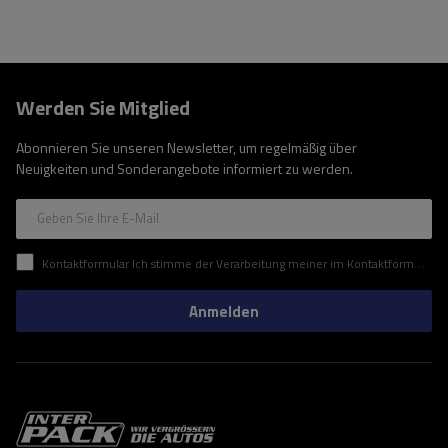
Werden Sie Mitglied
Abonnieren Sie unseren Newsletter, um regelmäßig über
Neuigkeiten und Sonderangebote informiert zu werden.
Geben Sie Ihre E-Mail
Kontaktformular Ich stimme der Verarbeitung meiner im Kontaktformular enthaltenen personenbezogenen Daten gemäß der Verordnung (EU) des Europäischen Parlaments und des Rates zu.
Anmelden