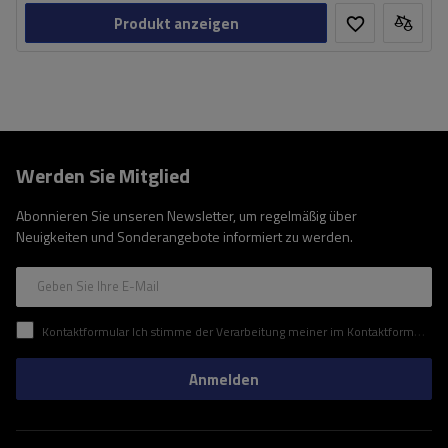
Produkt anzeigen
Werden Sie Mitglied
Abonnieren Sie unseren Newsletter, um regelmäßig über
Neuigkeiten und Sonderangebote informiert zu werden.
Geben Sie Ihre E-Mail
Kontaktformular Ich stimme der Verarbeitung meiner im Kontaktformular enthaltenen personenbezogenen Daten gemäß der Verordnung (EU) des Europäischen Parlaments und des Rates zu.
Anmelden