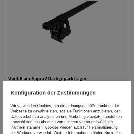
Mont Blanc Supra 2 Dachgepäckträger
Konfiguration der Zustimmungen
89,99 €
inkl. MwSt
Wir verwenden Cookies, um die ordnungsgemäße Funktion der
Große Menge verfügbar
Wir versenden schon am
10. August
Webseite zu gewährleisten, soziale Funktionen anzubieten, den
Datenverkehr zu analysieren und Marketingaktivitäten ausführen
In den
- sowohl von uns als auch von unseren vertrauenswürdigen
Warenkorb
Partnern stammen. Cookies werden auch für Personalisierung
der Werbung verwendet. Weitere Informationen finden Sie in der