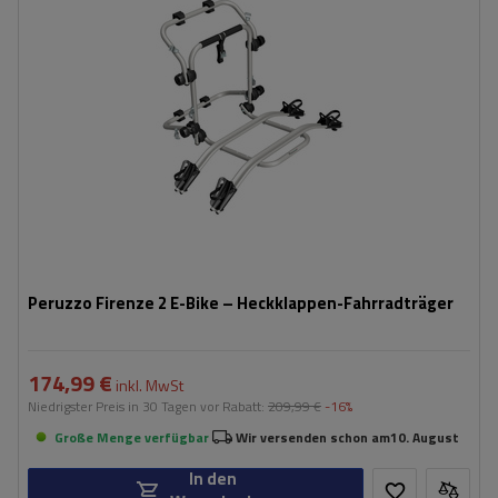
Nutzlast der Haltebügel:
45 kg
kompatibel mit Elektrofahrrädern
Aluminiumkonstruktion
Peruzzo Firenze 2 E-Bike – Heckklappen-Fahrradträger
174,99 €
inkl. MwSt
Niedrigster Preis in 30 Tagen vor Rabatt:
209,99 €
-16%
Große Menge verfügbar
Wir versenden schon am
10. August
In den