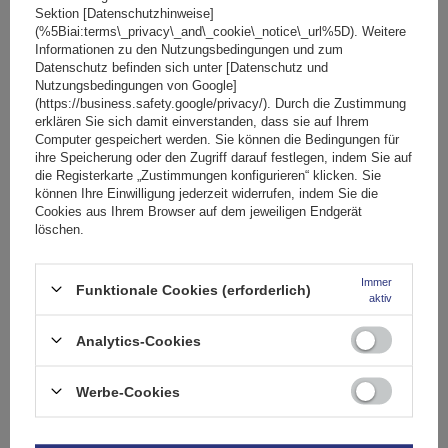
Sektion [Datenschutzhinweise]
(%5Biai:terms\_privacy\_and\_cookie\_notice\_url%5D). Weitere
Informationen zu den Nutzungsbedingungen und zum
Datenschutz befinden sich unter [Datenschutz und
Nutzungsbedingungen von Google]
(https://business.safety.google/privacy/). Durch die Zustimmung
erklären Sie sich damit einverstanden, dass sie auf Ihrem
Computer gespeichert werden. Sie können die Bedingungen für
ihre Speicherung oder den Zugriff darauf festlegen, indem Sie auf
die Registerkarte „Zustimmungen konfigurieren“ klicken. Sie
können Ihre Einwilligung jederzeit widerrufen, indem Sie die
Cookies aus Ihrem Browser auf dem jeweiligen Endgerät
löschen.
Immer
Funktionale Cookies (erforderlich)
aktiv
Analytics-Cookies
Mont Blanc AMC 5400 AERO Aluminium-Dachgepäckträger
für herkömmliche Reling
Werbe-Cookies
237,89 €
inkl. MwSt