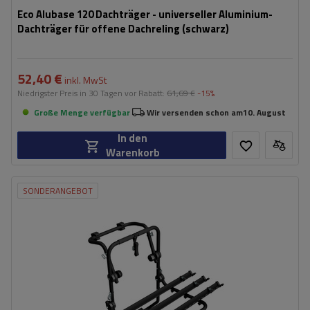
Eco Alubase 120 Dachträger - universeller Aluminium-
Dachträger für offene Dachreling (schwarz)
52,40 €
inkl. MwSt
Niedrigster Preis in 30 Tagen vor Rabatt:
61,69 €
-15%
Große Menge verfügbar
Wir versenden schon am
10. August
In den
Warenkorb
SONDERANGEBOT
Fassungsvermögen: Fahrräder:
3
Nutzlast der Haltebügel:
45 kg
universelles Montagesystem
kompatibel mit allen Karosseriearten