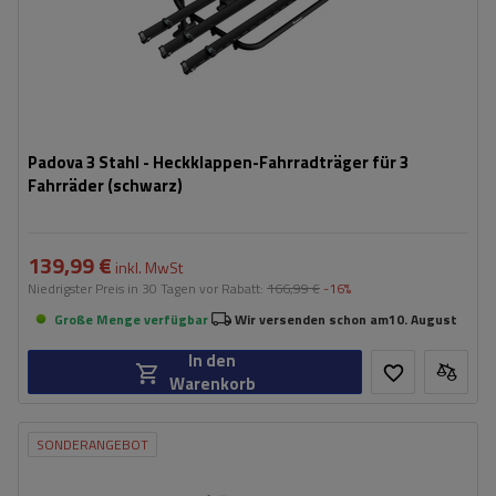
Padova 3 Stahl - Heckklappen-Fahrradträger für 3
Fahrräder (schwarz)
139,99 €
inkl. MwSt
Niedrigster Preis in 30 Tagen vor Rabatt:
166,99 €
-16%
Große Menge verfügbar
Wir versenden schon am
10. August
In den
Warenkorb
SONDERANGEBOT
Fassungsvermögen: Fahrräder:
2
Maximales Fahrradgewicht:
22,5 kg