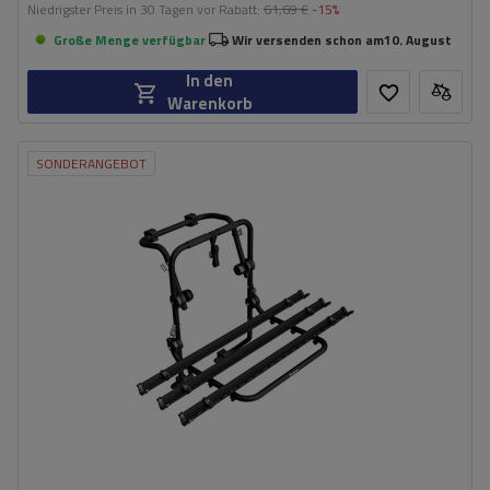
Niedrigster Preis in 30 Tagen vor Rabatt:
61,69 €
-15%
Große Menge verfügbar
Wir versenden schon am
10. August
In den
Warenkorb
SONDERANGEBOT
Fassungsvermögen: Fahrräder:
3
Nutzlast der Haltebügel:
45 kg
universelles Montagesystem
kompatibel mit allen Karosseriearten