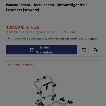
Padova 3 Stahl - Heckklappen-Fahrradträger für 3
Fahrräder (schwarz)
139,99 €
inkl. MwSt
Niedrigster Preis in 30 Tagen vor Rabatt:
166,99 €
-16%
Große Menge verfügbar
Wir versenden schon am
10. August
In den
Warenkorb
SONDERANGEBOT
Fassungsvermögen: Fahrräder:
2
Maximales Fahrradgewicht:
22,5 kg
Nutzlast der Haltebügel:
45 kg
kompatibel mit Elektrofahrrädern
Aluminiumkonstruktion