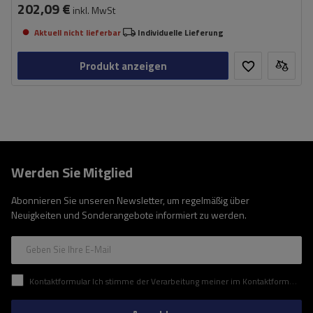
202,09 €
inkl. MwSt
Aktuell nicht lieferbar
Individuelle Lieferung
Produkt anzeigen
Werden Sie Mitglied
Abonnieren Sie unseren Newsletter, um regelmäßig über
Neuigkeiten und Sonderangebote informiert zu werden.
Geben Sie Ihre E-Mail
Kontaktformular Ich stimme der Verarbeitung meiner im Kontaktformular enthaltenen personenbezogenen Daten gemäß der Verordnung (EU) des Europäischen Parlaments und des Rates zu.