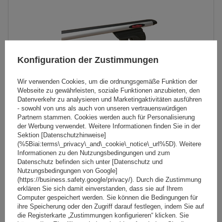
Konfiguration der Zustimmungen
Wir verwenden Cookies, um die ordnungsgemäße Funktion der
Webseite zu gewährleisten, soziale Funktionen anzubieten, den
Datenverkehr zu analysieren und Marketingaktivitäten ausführen
- sowohl von uns als auch von unseren vertrauenswürdigen
Partnern stammen. Cookies werden auch für Personalisierung
Mont Blanc AMC 5400 AERO Aluminium-Dachgepäckträger
der Werbung verwendet. Weitere Informationen finden Sie in der
für herkömmliche Reling
Sektion [Datenschutzhinweise]
(%5Biai:terms\_privacy\_and\_cookie\_notice\_url%5D). Weitere
Informationen zu den Nutzungsbedingungen und zum
Datenschutz befinden sich unter [Datenschutz und
237,89 €
inkl. MwSt
Nutzungsbedingungen von Google]
(https://business.safety.google/privacy/). Durch die Zustimmung
Große Menge verfügbar
Wir versenden schon am
10. August
erklären Sie sich damit einverstanden, dass sie auf Ihrem
Computer gespeichert werden. Sie können die Bedingungen für
In den
ihre Speicherung oder den Zugriff darauf festlegen, indem Sie auf
Warenkorb
die Registerkarte „Zustimmungen konfigurieren“ klicken. Sie