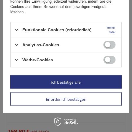
können Ihre Einwilligung jederzeit widerrufen, indem Sie die
Cookies aus Ihrem Browser auf dem jeweiligen Endgerät
SONDERANGEBOT
löschen.
Immer
Funktionale Cookies (erforderlich)
aktiv
Analytics-Cookies
Werbe-Cookies
Ich bestätige alle
Erforderlich bestätigen
Atera Signo RT 048222 Schwarz (122 cm) Aluminium-
Dachträger für Reling
258,80 €
inkl. MwSt