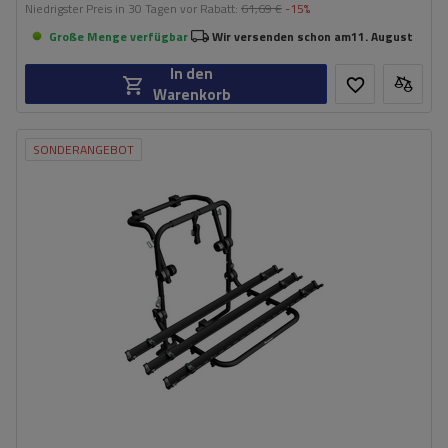
Niedrigster Preis in 30 Tagen vor Rabatt:
61,69 €
-15%
Große Menge verfügbar
Wir versenden schon am
11. August
In den
Warenkorb
SONDERANGEBOT
Fassungsvermögen: Fahrräder:
3
Nutzlast der Haltebügel:
45 kg
universelles Montagesystem
kompatibel mit allen Karosseriearten