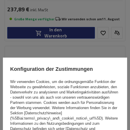
237,89 €
inkl. MwSt
Große Menge verfügbar
Wir versenden schon am
11. August
In den
Warenkorb
Konfiguration der Zustimmungen
Wir verwenden Cookies, um die ordnungsgemäße Funktion der
Webseite zu gewährleisten, soziale Funktionen anzubieten, den
Datenverkehr zu analysieren und Marketingaktivitäten ausführen
- sowohl von uns als auch von unseren vertrauenswürdigen
Partnern stammen. Cookies werden auch für Personalisierung
der Werbung verwendet. Weitere Informationen finden Sie in der
Sektion [Datenschutzhinweise]
(%5Biai:terms\_privacy\_and\_cookie\_notice\_url%5D). Weitere
Informationen zu den Nutzungsbedingungen und zum
Datenschutz befinden sich unter [Datenschutz und