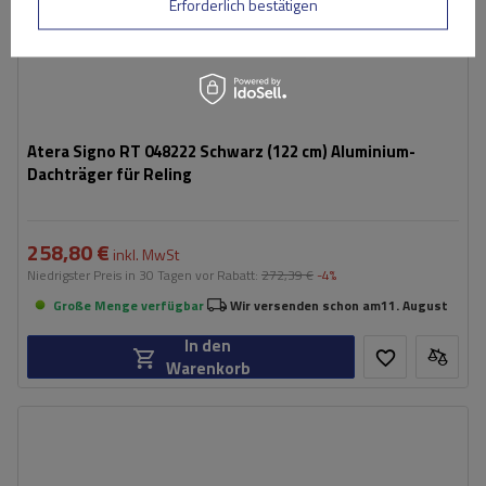
Erforderlich bestätigen
Atera Signo RT 048222 Schwarz (122 cm) Aluminium-
Dachträger für Reling
258,80 €
inkl. MwSt
Niedrigster Preis in 30 Tagen vor Rabatt:
272,39 €
-4%
Große Menge verfügbar
Wir versenden schon am
11. August
In den
Warenkorb