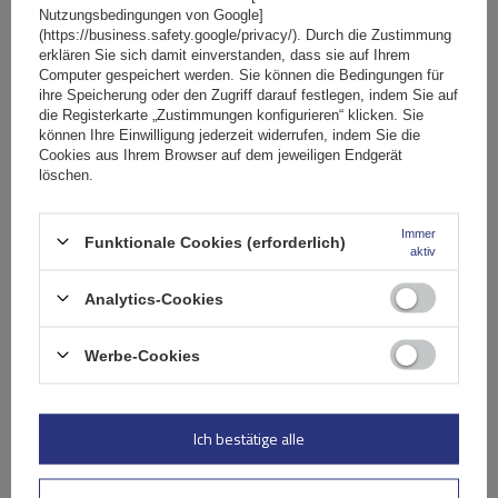
Nutzungsbedingungen von Google]
(https://business.safety.google/privacy/). Durch die Zustimmung
G3 Pacific 64.110-68.003 Aluminium-Dachträger
erklären Sie sich damit einverstanden, dass sie auf Ihrem
Computer gespeichert werden. Sie können die Bedingungen für
ihre Speicherung oder den Zugriff darauf festlegen, indem Sie auf
die Registerkarte „Zustimmungen konfigurieren“ klicken. Sie
134,49 €
können Ihre Einwilligung jederzeit widerrufen, indem Sie die
inkl. MwSt
Cookies aus Ihrem Browser auf dem jeweiligen Endgerät
Große Menge verfügbar
Wir versenden schon am
11. August
löschen.
In den
Warenkorb
Immer
Funktionale Cookies (erforderlich)
aktiv
SONDERANGEBOT
Analytics-Cookies
Werbe-Cookies
Ich bestätige alle