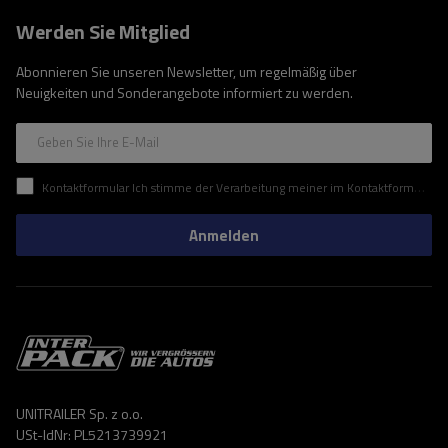
Werden Sie Mitglied
Abonnieren Sie unseren Newsletter, um regelmäßig über
Neuigkeiten und Sonderangebote informiert zu werden.
Geben Sie Ihre E-Mail
Kontaktformular Ich stimme der Verarbeitung meiner im Kontaktformular enthaltenen personenbezogenen Daten gemäß der Verordnung (EU) des Europäischen Parlaments und des Rates zu.
Anmelden
UNITRAILER Sp. z o.o.
USt-IdNr: PL5213739921