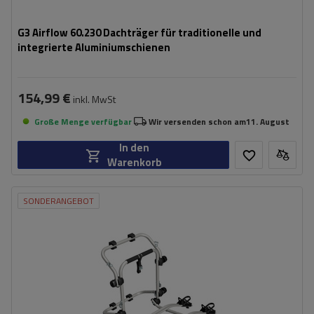
G3 Airflow 60.230 Dachträger für traditionelle und
integrierte Aluminiumschienen
154,99 €
inkl. MwSt
Große Menge verfügbar
Wir versenden schon am
11. August
In den
Warenkorb
SONDERANGEBOT
Fassungsvermögen: Fahrräder:
2
Maximales Fahrradgewicht:
22,5 kg
Nutzlast der Haltebügel:
45 kg
kompatibel mit Elektrofahrrädern
Aluminiumkonstruktion