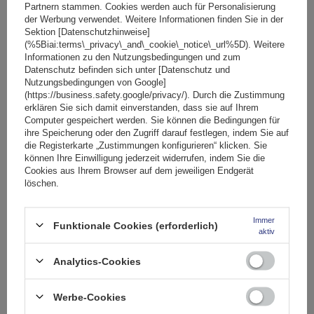
In den
Partnern stammen. Cookies werden auch für Personalisierung
Warenkorb
der Werbung verwendet. Weitere Informationen finden Sie in der
Sektion [Datenschutzhinweise]
(%5Biai:terms\_privacy\_and\_cookie\_notice\_url%5D). Weitere
SONDERANGEBOT
Informationen zu den Nutzungsbedingungen und zum
Datenschutz befinden sich unter [Datenschutz und
Nutzungsbedingungen von Google]
(https://business.safety.google/privacy/). Durch die Zustimmung
erklären Sie sich damit einverstanden, dass sie auf Ihrem
Computer gespeichert werden. Sie können die Bedingungen für
ihre Speicherung oder den Zugriff darauf festlegen, indem Sie auf
die Registerkarte „Zustimmungen konfigurieren“ klicken. Sie
können Ihre Einwilligung jederzeit widerrufen, indem Sie die
Cookies aus Ihrem Browser auf dem jeweiligen Endgerät
löschen.
Immer
Funktionale Cookies (erforderlich)
aktiv
Analytics-Cookies
Atera Signo RT 048222 Schwarz (122 cm) Aluminium-
Dachträger für Reling
Werbe-Cookies