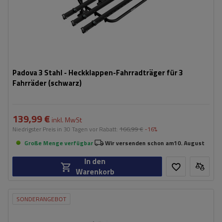
Padova 3 Stahl - Heckklappen-Fahrradträger für 3
Fahrräder (schwarz)
139,99 €
inkl. MwSt
Niedrigster Preis in 30 Tagen vor Rabatt:
166,99 €
-16%
Große Menge verfügbar
Wir versenden schon am
10. August
In den
Warenkorb
SONDERANGEBOT
Fassungsvermögen: Fahrräder:
2
Maximales Fahrradgewicht:
22,5 kg