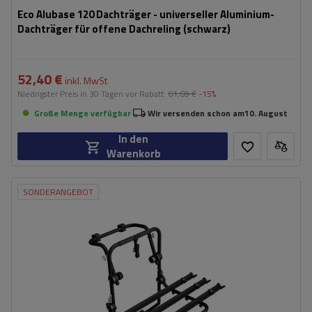
Eco Alubase 120 Dachträger - universeller Aluminium-
Dachträger für offene Dachreling (schwarz)
52,40 €
inkl. MwSt
Niedrigster Preis in 30 Tagen vor Rabatt:
61,69 €
-15%
Große Menge verfügbar
Wir versenden schon am
10. August
In den
Warenkorb
SONDERANGEBOT
Fassungsvermögen: Fahrräder:
3
Nutzlast der Haltebügel:
45 kg
universelles Montagesystem
kompatibel mit allen Karosseriearten