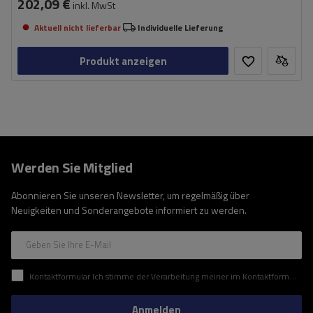
202,09 €
inkl. MwSt
Aktuell nicht lieferbar
Individuelle Lieferung
Produkt anzeigen
Werden Sie Mitglied
Abonnieren Sie unseren Newsletter, um regelmäßig über
Neuigkeiten und Sonderangebote informiert zu werden.
Geben Sie Ihre E-Mail
Kontaktformular Ich stimme der Verarbeitung meiner im Kontaktformular enthaltenen personenbezogenen Daten gemäß der Verordnung (EU) des Europäischen Parlaments und des Rates zu.
Anmelden