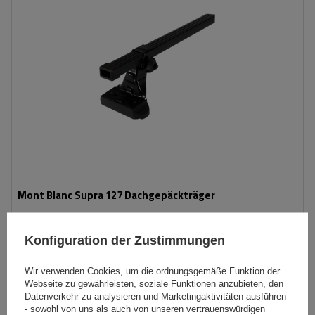
Mont Blanc Supra 127 Dachgepäckträger
Konfiguration der Zustimmungen
79,99 €
inkl. MwSt
Niedrigster Preis in 30 Tagen vor Rabatt:
71,99 €
+11%
Wir verwenden Cookies, um die ordnungsgemäße Funktion der
inkl. MwSt
Normaler Preis:
139,00 €
-42%
Webseite zu gewährleisten, soziale Funktionen anzubieten, den
Große Menge verfügbar
Wir versenden schon am
10. August
Datenverkehr zu analysieren und Marketingaktivitäten ausführen
- sowohl von uns als auch von unseren vertrauenswürdigen