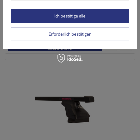
258,80 €
inkl. MwSt
Ich bestätige alle
Niedrigster Preis in 30 Tagen vor Rabatt:
272,39 €
-4%
Große Menge verfügbar
Wir versenden schon am
10. August
Erforderlich bestätigen
In den
Warenkorb