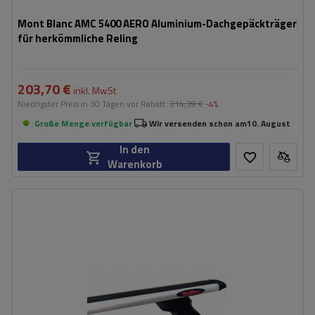
Mont Blanc AMC 5400 AERO Aluminium-Dachgepäckträger
für herkömmliche Reling
203,70 €
inkl. MwSt
Niedrigster Preis in 30 Tagen vor Rabatt:
214,39 €
-4%
Große Menge verfügbar
Wir versenden schon am
10. August
In den
Warenkorb