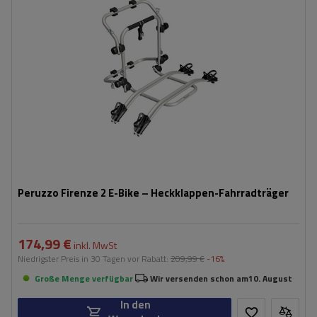
Nutzlast der Haltebügel:
45 kg
kompatibel mit Elektrofahrrädern
Aluminiumkonstruktion
Peruzzo Firenze 2 E-Bike – Heckklappen-Fahrradträger
174,99 €
inkl. MwSt
Niedrigster Preis in 30 Tagen vor Rabatt:
209,99 €
-16%
Große Menge verfügbar
Wir versenden schon am
10. August
In den