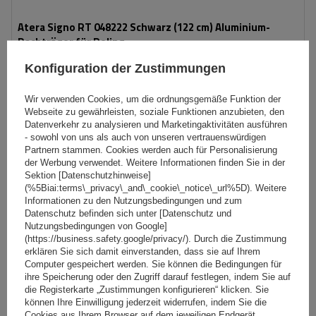
Atera Signo RT 048222 Schwarz (122 cm) Aluminium-
Dachträger für Reling
Konfiguration der Zustimmungen
258,80 €
inkl. MwSt
Wir verwenden Cookies, um die ordnungsgemäße Funktion der
Niedrigster Preis in 30 Tagen vor Rabatt:
272,39 €
-4%
Webseite zu gewährleisten, soziale Funktionen anzubieten, den
Datenverkehr zu analysieren und Marketingaktivitäten ausführen
Große Menge verfügbar
Wir versenden schon am
11. August
- sowohl von uns als auch von unseren vertrauenswürdigen
Partnern stammen. Cookies werden auch für Personalisierung
In den
der Werbung verwendet. Weitere Informationen finden Sie in der
Warenkorb
Sektion [Datenschutzhinweise]
(%5Biai:terms\_privacy\_and\_cookie\_notice\_url%5D). Weitere
Informationen zu den Nutzungsbedingungen und zum
Datenschutz befinden sich unter [Datenschutz und
Nutzungsbedingungen von Google]
(https://business.safety.google/privacy/). Durch die Zustimmung
erklären Sie sich damit einverstanden, dass sie auf Ihrem
Computer gespeichert werden. Sie können die Bedingungen für
ihre Speicherung oder den Zugriff darauf festlegen, indem Sie auf
die Registerkarte „Zustimmungen konfigurieren“ klicken. Sie
können Ihre Einwilligung jederzeit widerrufen, indem Sie die
Cookies aus Ihrem Browser auf dem jeweiligen Endgerät