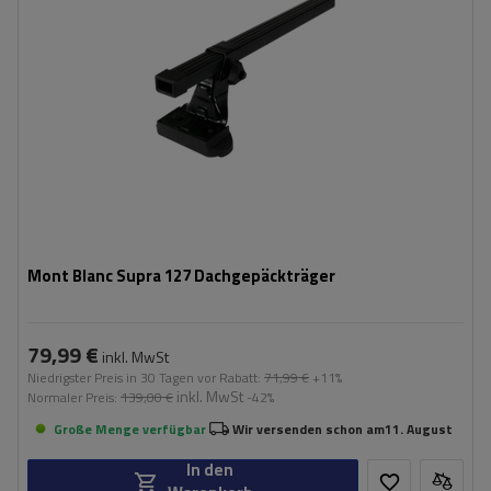
Mont Blanc Supra 127 Dachgepäckträger
79,99 €
inkl. MwSt
Niedrigster Preis in 30 Tagen vor Rabatt:
71,99 €
+11%
inkl. MwSt
Normaler Preis:
139,00 €
-42%
Große Menge verfügbar
Wir versenden schon am
11. August
In den