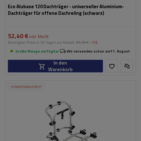
Eco Alubase 120 Dachträger - universeller Aluminium-
Dachträger für offene Dachreling (schwarz)
52,40 €
inkl. MwSt
Niedrigster Preis in 30 Tagen vor Rabatt:
61,69 €
-15%
Große Menge verfügbar
Wir versenden schon am
11. August
In den
Warenkorb
SONDERANGEBOT
Fassungsvermögen: Fahrräder:
2
Maximales Fahrradgewicht:
22,5 kg
Nutzlast der Haltebügel:
45 kg
kompatibel mit Elektrofahrrädern
Aluminiumkonstruktion