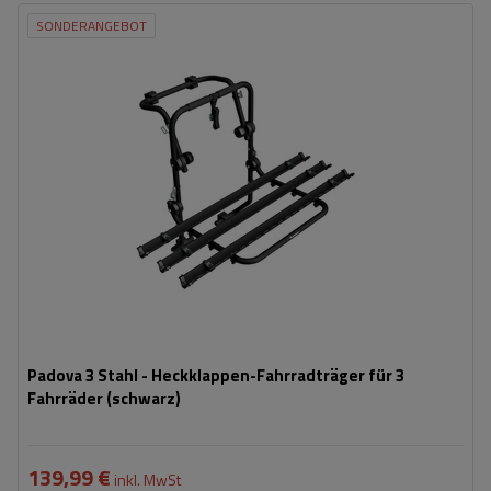
SONDERANGEBOT
Fassungsvermögen: Fahrräder:
3
Nutzlast der Haltebügel:
45 kg
universelles Montagesystem
kompatibel mit allen Karosseriearten
Padova 3 Stahl - Heckklappen-Fahrradträger für 3
Fahrräder (schwarz)
139,99 €
inkl. MwSt