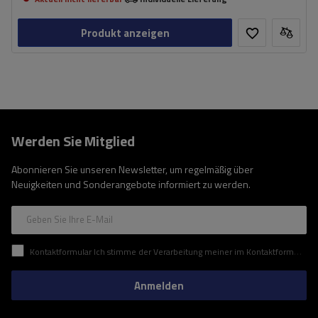
Produkt anzeigen
Werden Sie Mitglied
Abonnieren Sie unseren Newsletter, um regelmäßig über
Neuigkeiten und Sonderangebote informiert zu werden.
Geben Sie Ihre E-Mail
Kontaktformular Ich stimme der Verarbeitung meiner im Kontaktformular enthaltenen personenbezogenen Daten gemäß der Verordnung (EU) des Europäischen Parlaments und des Rates zu.
Anmelden