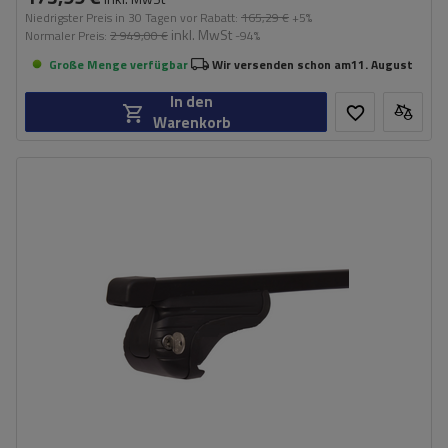
Niedrigster Preis in 30 Tagen vor Rabatt:
165,29 €
+5%
inkl. MwSt
Normaler Preis:
2 949,00 €
-94%
Große Menge verfügbar
Wir versenden schon am
11. August
In den
Warenkorb