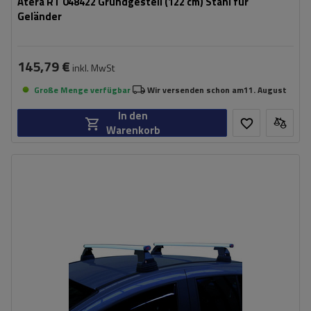
Atera RT 048422 Grundgestell (122 cm) Stahl für
Geländer
145,79 €
inkl. MwSt
Große Menge verfügbar
Wir versenden schon am
11. August
In den
Warenkorb