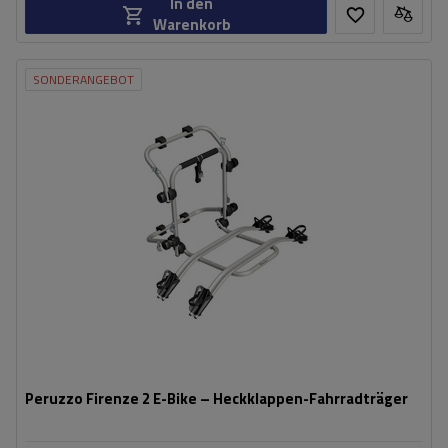
In den
Warenkorb
SONDERANGEBOT
Fassungsvermögen: Fahrräder:
2
Maximales Fahrradgewicht:
22,5 kg
Nutzlast der Haltebügel:
45 kg
kompatibel mit Elektrofahrrädern
Aluminiumkonstruktion
Peruzzo Firenze 2 E-Bike – Heckklappen-Fahrradträger