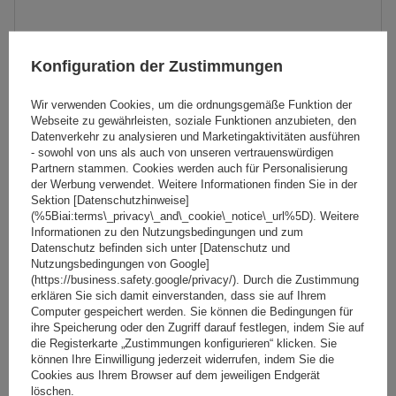
Mont Blanc AMC 5400 AERO Aluminium-Dachgepäckträger
für herkömmliche Reling
Konfiguration der Zustimmungen
Wir verwenden Cookies, um die ordnungsgemäße Funktion der
237,89 €
Webseite zu gewährleisten, soziale Funktionen anzubieten, den
inkl. MwSt
Datenverkehr zu analysieren und Marketingaktivitäten ausführen
Große Menge verfügbar
Wir versenden schon am
11. August
- sowohl von uns als auch von unseren vertrauenswürdigen
Partnern stammen. Cookies werden auch für Personalisierung
In den
der Werbung verwendet. Weitere Informationen finden Sie in der
Sektion [Datenschutzhinweise]
Warenkorb
(%5Biai:terms\_privacy\_and\_cookie\_notice\_url%5D). Weitere
Informationen zu den Nutzungsbedingungen und zum
Datenschutz befinden sich unter [Datenschutz und
SONDERANGEBOT
Nutzungsbedingungen von Google]
(https://business.safety.google/privacy/). Durch die Zustimmung
erklären Sie sich damit einverstanden, dass sie auf Ihrem
Computer gespeichert werden. Sie können die Bedingungen für
ihre Speicherung oder den Zugriff darauf festlegen, indem Sie auf
die Registerkarte „Zustimmungen konfigurieren“ klicken. Sie
können Ihre Einwilligung jederzeit widerrufen, indem Sie die
Cookies aus Ihrem Browser auf dem jeweiligen Endgerät
löschen.