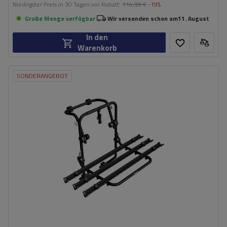
Niedrigster Preis in 30 Tagen vor Rabatt:
114,99 €
-19%
Große Menge verfügbar
Wir versenden schon am
11. August
In den
Warenkorb
SONDERANGEBOT
Fassungsvermögen: Fahrräder:
3
Nutzlast der Haltebügel:
45 kg
universelles Montagesystem
kompatibel mit allen Karosseriearten