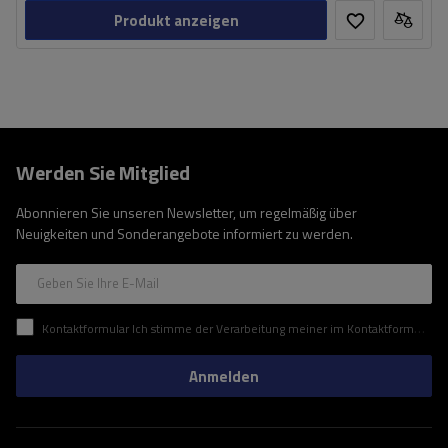
Produkt anzeigen
Werden Sie Mitglied
Abonnieren Sie unseren Newsletter, um regelmäßig über
Neuigkeiten und Sonderangebote informiert zu werden.
Geben Sie Ihre E-Mail
Kontaktformular Ich stimme der Verarbeitung meiner im Kontaktformular enthaltenen personenbezogenen Daten gemäß der Verordnung (EU) des Europäischen Parlaments und des Rates zu.
Anmelden