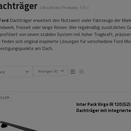
achträger
( Anzahl der Produkte:
131
)
Ford
Dachträger erweitert den Nutzwert vieler Fahrzeuge der Ma
andwerk, Freizeit oder lange Reisen. Wer regelmäßig zusätzliches 
 profitiert von einem stabilen System mit hoher Tragkraft, präzise
 finden sich original inspirierte Lösungen für verschiedene Ford M
festigungspunkte am Dach.
Anzeigen 30
anz
ELLER
Inter Pack Virgo IR 120 (G2)
Dachträger mit integriert
Schienen (schwarz)