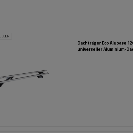
ELLER
Dachträger Eco Alubase 120
universeller Aluminium-Da
für Reling