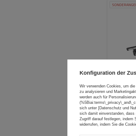
SONDERANGE
Konfiguration der Z
Wir verwenden Cookies, um die 
zu analysieren und Marketingak
werden auch für Personalisierun
(%5Biai:terms\_privacy\_and\_
sich unter [Datenschutz und Nu
UNSER BESTS
sich damit einverstanden, dass
Zugriff darauf festlegen, indem 
widerrufen, indem Sie die Cook