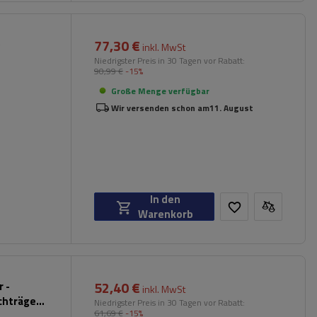
77,30 €
)
inkl. MwSt
Niedrigster Preis in 30 Tagen vor Rabatt:
90,99 €
-15%
Große Menge verfügbar
Wir versenden schon am
11. August
In den
Warenkorb
52,40 €
 -
inkl. MwSt
chträger
Niedrigster Preis in 30 Tagen vor Rabatt:
61,69 €
-15%
hwarz)