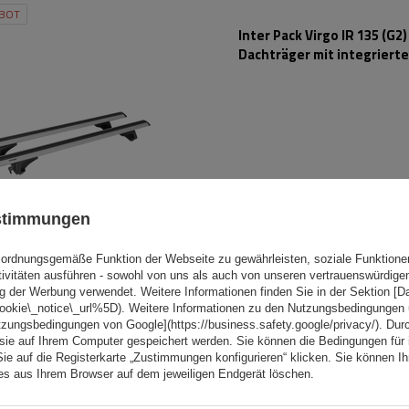
BOT
Inter Pack Virgo IR 135 (G2)
Dachträger mit integrierte
ustimmungen
ordnungsgemäße Funktion der Webseite zu gewährleisten, soziale Funktione
tivitäten ausführen - sowohl von uns als auch von unseren vertrauenswürdig
g der Werbung verwendet. Weitere Informationen finden Sie in der Sektion [
cookie\_notice\_url%5D). Weitere Informationen zu den Nutzungsbedingungen
tzungsbedingungen von Google](https://business.safety.google/privacy/). Dur
ELLER
 sie auf Ihrem Computer gespeichert werden. Sie können die Bedingungen für 
Eco Alubase 135 - universel
Sie auf die Registerkarte „Zustimmungen konfigurieren“ klicken. Sie können Ihr
Aluminium-Dachträger mit
ies aus Ihrem Browser auf dem jeweiligen Endgerät löschen.
und Schlössern