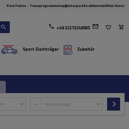
Pack Points - Treueprogramm
shop@interpack24.de
Kontakt
Mein Konto
+49 32213249035
Sport-Dachträger
Zubehör
hr
4
Karosserietyp