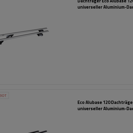
Dachträger Eco Alubase 120
universeller Aluminium-Da
für Reling
BOT
Eco Alubase 120 Dachträger
universeller Aluminium-Da
für offene Dachreling (sc