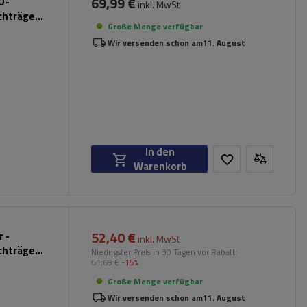
69,99 €
 -
inkl. MwSt
chträger
Große Menge verfügbar
Wir versenden schon am
11. August
In den
Warenkorb
52,40 €
 -
inkl. MwSt
chträger
Niedrigster Preis in 30 Tagen vor Rabatt:
61,69 €
-15%
hwarz)
Große Menge verfügbar
Wir versenden schon am
11. August