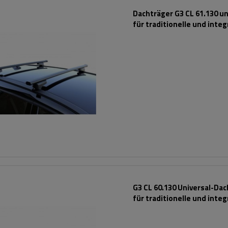
Dachträger G3 CL 61.130 un
für traditionelle und integ
Stahlreling
G3 CL 60.130 Universal-Da
für traditionelle und integ
Aluminiumschienen