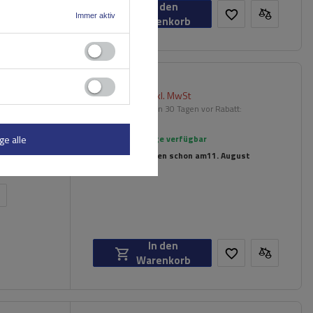
In den
Immer aktiv
Warenkorb
174,99 €
inkl. MwSt
er
Niedrigster Preis in 30 Tagen vor Rabatt:
209,99 €
-16%
ge alle
Große Menge verfügbar
Wir versenden schon am
11. August
n
In den
Warenkorb