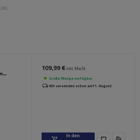
:
28
)
109,99 €
inkl. MwSt
en
Große Menge verfügbar
Wir versenden schon am
11. August
In den