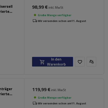
98,99 €
iversell
inkl. MwSt
rierte
Große Menge verfügbar
Wir versenden schon am
11. August
In den
Warenkorb
119,99 €
chträger
inkl. MwSt
rierte
Große Menge verfügbar
Wir versenden schon am
11. August