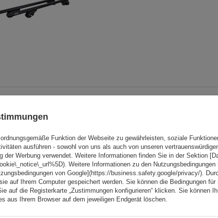
BOT
Padova 3 Stahl - Heckklap
ustimmungen
Fahrradträger für 3 Fahrrä
(schwarz)
ordnungsgemäße Funktion der Webseite zu gewährleisten, soziale Funktione
Fassungsvermögen: Fahrräder:
3
tivitäten ausführen - sowohl von uns als auch von unseren vertrauenswürdig
Nutzlast der Haltebügel:
45 kg
g der Werbung verwendet. Weitere Informationen finden Sie in der Sektion [
cookie\_notice\_url%5D). Weitere Informationen zu den Nutzungsbedingungen
tzungsbedingungen von Google](https://business.safety.google/privacy/). Dur
universelles Montagesystem
 sie auf Ihrem Computer gespeichert werden. Sie können die Bedingungen für 
Sie auf die Registerkarte „Zustimmungen konfigurieren“ klicken. Sie können Ihr
kompatibel mit allen Karosseriea
ies aus Ihrem Browser auf dem jeweiligen Endgerät löschen.