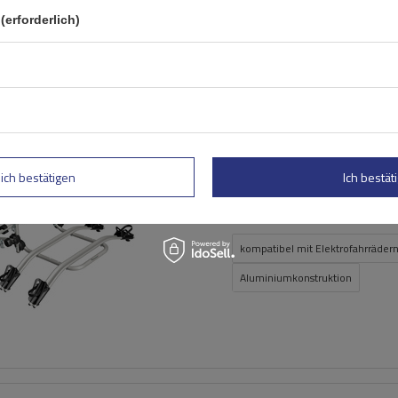
(erforderlich)
BOT
Peruzzo Firenze 2 E-Bike –
Heckklappen-Fahrradträg
Fassungsvermögen: Fahrräder:
2
lich bestätigen
Ich bestäti
Maximales Fahrradgewicht:
22,5 kg
Nutzlast der Haltebügel:
45 kg
kompatibel mit Elektrofahrräder
Aluminiumkonstruktion