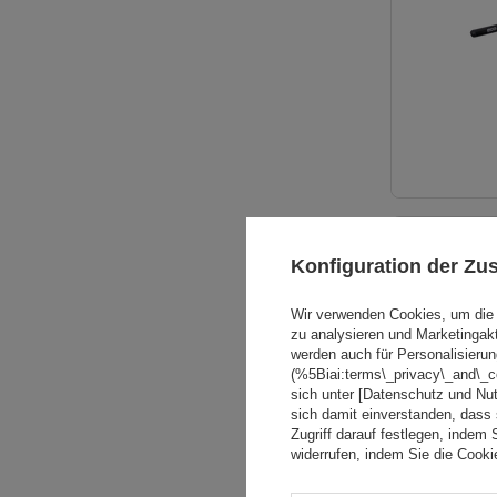
SONDERANGE
Konfiguration der Z
Wir verwenden Cookies, um die 
zu analysieren und Marketingak
werden auch für Personalisierun
(%5Biai:terms\_privacy\_and\_
sich unter [Datenschutz und Nu
sich damit einverstanden, dass
Zugriff darauf festlegen, indem 
widerrufen, indem Sie die Cook