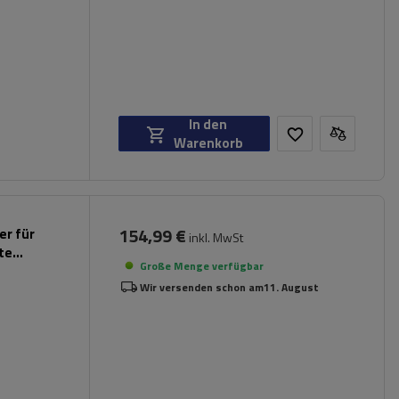
In den
Warenkorb
154,99 €
er für
inkl. MwSt
rte
Große Menge verfügbar
Wir versenden schon am
11. August