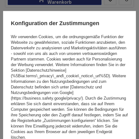
Warenkorb
SONDERANGEBOT
Konfiguration der Zustimmungen
Wir verwenden Cookies, um die ordnungsgemäße Funktion der
Webseite zu gewährleisten, soziale Funktionen anzubieten, den
Datenverkehr zu analysieren und Marketingaktivitäten ausführen
- sowohl von uns als auch von unseren vertrauenswürdigen
Partnern stammen. Cookies werden auch für Personalisierung
der Werbung verwendet. Weitere Informationen finden Sie in der
Sektion [Datenschutzhinweise]
(%5Biai:terms\_privacy\_and\_cookie\_notice\_url%5D). Weitere
Informationen zu den Nutzungsbedingungen und zum
Datenschutz befinden sich unter [Datenschutz und
Nutzungsbedingungen von Google]
(https://business.safety.google/privacy/). Durch die Zustimmung
erklären Sie sich damit einverstanden, dass sie auf Ihrem
Computer gespeichert werden. Sie können die Bedingungen für
ihre Speicherung oder den Zugriff darauf festlegen, indem Sie auf
Inter Pack Virgo IR 110 (G2) Dachgepäckträger mit
die Registerkarte „Zustimmungen konfigurieren“ klicken. Sie
integrierten Reling
können Ihre Einwilligung jederzeit widerrufen, indem Sie die
Cookies aus Ihrem Browser auf dem jeweiligen Endgerät
löschen.