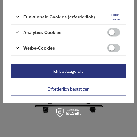
84,00 €
inkl. MwSt
Niedrigster Preis in 30 Tagen vor Rabatt:
104,99 €
-19%
Immer
Funktionale Cookies (erforderlich)
aktiv
Große Menge verfügbar
Wir versenden schon am
12. August
Analytics-Cookies
In den
Warenkorb
Werbe-Cookies
SONDERANGEBOT
Ich bestätige alle
Erforderlich bestätigen