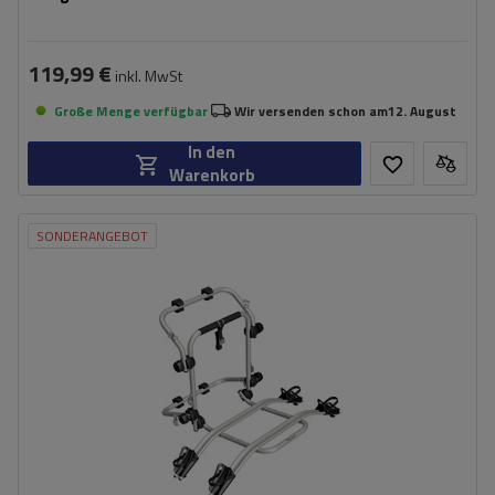
119,99 €
inkl. MwSt
Große Menge verfügbar
Wir versenden schon am
12. August
In den
Warenkorb
SONDERANGEBOT
Fassungsvermögen: Fahrräder:
2
Maximales Fahrradgewicht:
22,5 kg
Nutzlast der Haltebügel:
45 kg
kompatibel mit Elektrofahrrädern
Aluminiumkonstruktion