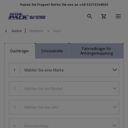
Haben Sie Fragen? Rufen Sie uns an
+49 32213249035
Zurück
Startseite
Opel
Fahrradträger für
Dachträger
Schneekette
Anhängerkupplung
1
Wählen Sie eine Marke
2
Wählen Sie ein Modell
3
Wählen Sie das Jahr
4
Karosserietyp