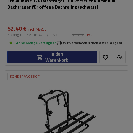
Eco Alubase 120 Dachträger - universeller Aluminium-
Dachträger für offene Dachreling (schwarz)
52,40 €
inkl. MwSt
Niedrigster Preis in 30 Tagen vor Rabatt:
61,69 €
-15%
Große Menge verfügbar
Wir versenden schon am
12. August
In den
Warenkorb
SONDERANGEBOT
Fassungsvermögen: Fahrräder:
3
Nutzlast der Haltebügel:
45 kg
universelles Montagesystem
kompatibel mit allen Karosseriearten